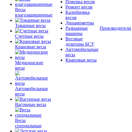
Поверка весов
Ремонт весов
Весы
Калибровка
влагозащищенные
весов
Динамометры
Товарные весы
Разрывные
Производители
машины
Счетные весы
Весовые
дозаторы БСУ
Крановые весы
Автомобильные
весы
Крановые весы
Медицинские
весы
Автомобильные
весы
Вагонные весы
Весы
специальные