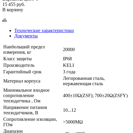
15 455
руб.
В корзину
Технические характеристики
Документы
Наибольший предел
20000
измерения, кг
Класс защиты
IР68
Производитель
KELI
Гарантийный срок
3 года
Легированная сталь,
Материал корпуса
нержавеющая сталь
Минимальное входное
сопротивление
400±10Ω(ZSF); 700±20Ω(ZSFY)
тензодатчика , Ом
Напряжение питания
10...12
тензодатчиков, В
Сопротивление изоляции,
>5000МΩ
ГОм
Диапазон