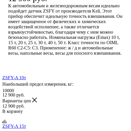
К автомобильным и железнодорожным весам идеально
подойдет датчик ZSFY от производителя Keli. Этот
прибор обеспечит идеальную точность взвешивания. Он
имеет защищенное от физических и химических
воздействий исполнение, а также отличается
взрывоустойчивостью, благодаря чему с ним можно
безопасно работать. Номинальная нагрузка (Еmах) 10 т,
15 т, 20 т, 25 т, 30 т, 40 т, 50 т. Класс точности по OIML
R60 C2-C5: С3. Применение: ж / д и автомобильные
весы, напольные весы, весы для поосного взвешивания.
ZSFY-A 10т
Наибольший предел измерения, кг:
10000
12 900
руб.
Варианты цен
12 900
руб.
В корзину
ZSFY-A 15т