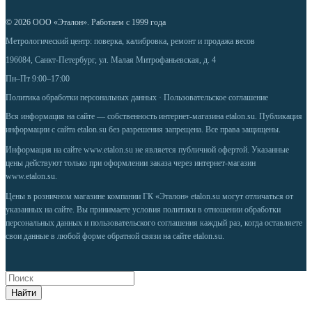
© 2026 ООО «Эталон». Работаем с 1999 года
Метрологический центр: поверка, калибровка, ремонт и продажа весов
196084, Санкт-Петербург, ул. Малая Митрофаньевская, д. 4
Пн–Пт 9:00–17:00
Политика обработки персональных данных
·
Пользовательское соглашение
Вся информация на сайте — собственность интернет-магазина etalon.su. Публикация
информации с сайта etalon.su без разрешения запрещена. Все права защищены.
Информация на сайте
www.etalon.su
не является публичной офертой. Указанные
цены действуют только при оформлении заказа через интернет-магазин
www.etalon.su
.
Цены в розничном магазине компании ГК «Эталон» etalon.su могут отличаться от
указанных на сайте. Вы принимаете условия
политики в отношении обработки
персональных данных
и
пользовательского соглашения
каждый раз, когда оставляете
свои данные в любой форме обратной связи на сайте etalon.su.
Найти