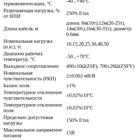
-40...+40°С
термокомпенсации, °С
Разрушающая нагрузка, %
250% Етах
от НПИ
длина: 8м(10т),12м(20-25т),
Длина кабеля, м
14м(30т),16м(30-35т); диаметр:
0.6мм
Номинальная нагрузка
10,15,20,25,30,40,50
(н.н.), тс
Диапазон рабочих
-50...+70°С
температур, °С
Выходное сопротивление
400±10Ω(ZSF); 700±20Ω(ZSFY)
Номинальная
2±0.002 мВ/В
чувствительность (РКП)
Баланс ноля
±1%
Температурное отклонение
±0,02%/10°С
чувствительности
Температурное отклонение
±0,02%/10°С
ноля
Предельно допустимая
150% Етах
нагрузка
Максимальное напряжение
15В
питания