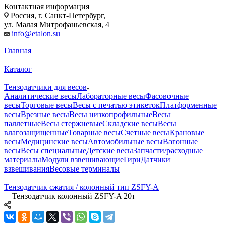
Контактная информация
Россия, г. Санкт-Петербург,
ул. Малая Митрофаньевская, 4
info@etalon.su
Главная
—
Каталог
—
Тензодатчики для весов
Аналитические весы
Лабораторные весы
Фасовочные
весы
Торговые весы
Весы с печатью этикеток
Платформенные
весы
Врезные весы
Весы низкопрофильные
Весы
паллетные
Весы стержневые
Складские весы
Весы
влагозащищенные
Товарные весы
Счетные весы
Крановые
весы
Медицинские весы
Автомобильные весы
Вагонные
весы
Весы специальные
Детские весы
Запчасти/расходные
материалы
Модули взвешивающие
Гири
Датчики
взвешивания
Весовые терминалы
—
Тензодатчик сжатия / колонный тип ZSFY-A
—
Тензодатчик колонный ZSFY-A 20т