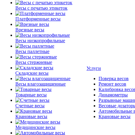
Весы с печатью этикеток
Платформенные весы
Врезные весы
Весы низкопрофильные
Весы паллетные
Весы стержневые
Услуги
Складские весы
Поверка весов
Весы влагозащищенные
Ремонт весов
Калибровка весо
Товарные весы
Динамометры
Разрывные маши
Счетные весы
Весовые дозатор
Автомобильные 
Крановые весы
Крановые весы
Медицинские весы