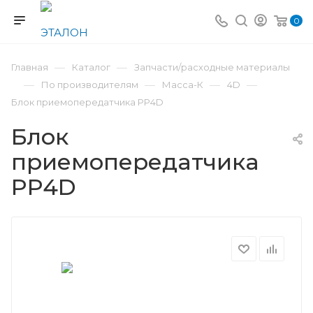
0
—
—
Главная
Каталог
Запчасти/расходные материалы
—
—
—
—
По производителям
Масса-К
4D
Блок приемопередатчика PP4D
Блок
приемопередатчика
PP4D