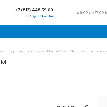
+7 (812) 448 39 00
c 9:00 до 17:00 
INFO@ETALON.SU
—
—
—
—
По производителям
Масса-К
MK-SL
Шестерни Р
мм