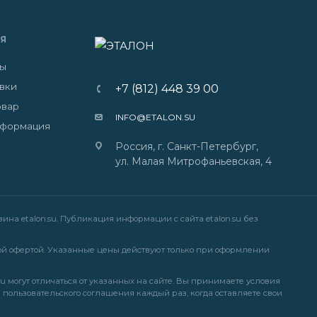
Я
ты
авки
+7 (812) 448 39 00
овар
INFO@ETALON.SU
нформация
Россия, г. Санкт-Петербург,
ул. Малая Митрофаньевская, 4
на etalon.su. Публикация информации с сайта etalon.su без
й офертой. Указанные цены действуют только при оформлении
u могут отличаться от указанных на сайте. Вы принимаете условия
и
пользовательского соглашения
каждый раз, когда оставляете свои