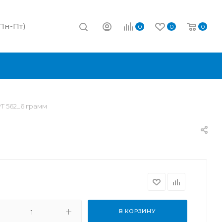
(Пн-Пт)
0
0
0
Т 562_6 грамм
В КОРЗИНУ