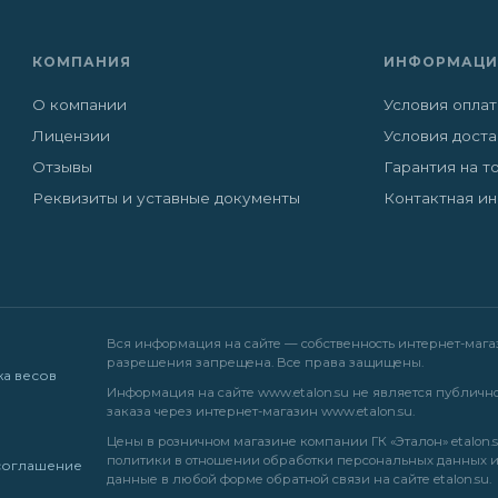
КОМПАНИЯ
ИНФОРМАЦИ
О компании
Условия опла
Лицензии
Условия дост
Отзывы
Гарантия на т
Реквизиты и уставные документы
Контактная и
Вся информация на сайте — собственность интернет-магази
разрешения запрещена. Все права защищены.
жа весов
Информация на сайте
www.etalon.su
не является публично
заказа через интернет-магазин
www.etalon.su
.
Цены в розничном магазине компании ГК «Эталон» etalon.s
политики в отношении обработки персональных данных
соглашение
данные в любой форме обратной связи на сайте etalon.su.