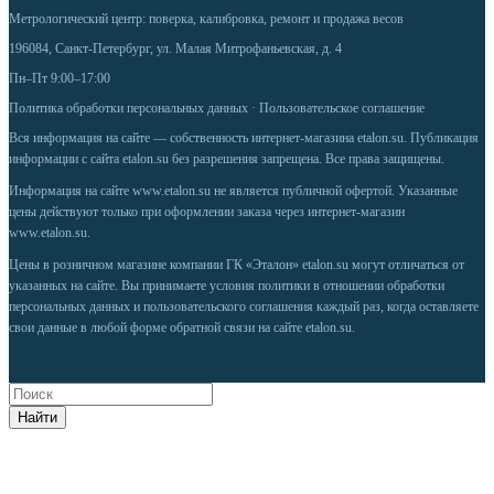
Метрологический центр: поверка, калибровка, ремонт и продажа весов
196084, Санкт-Петербург, ул. Малая Митрофаньевская, д. 4
Пн–Пт 9:00–17:00
Политика обработки персональных данных
·
Пользовательское соглашение
Вся информация на сайте — собственность интернет-магазина etalon.su. Публикация
информации с сайта etalon.su без разрешения запрещена. Все права защищены.
Информация на сайте
www.etalon.su
не является публичной офертой. Указанные
цены действуют только при оформлении заказа через интернет-магазин
www.etalon.su
.
Цены в розничном магазине компании ГК «Эталон» etalon.su могут отличаться от
указанных на сайте. Вы принимаете условия
политики в отношении обработки
персональных данных
и
пользовательского соглашения
каждый раз, когда оставляете
свои данные в любой форме обратной связи на сайте etalon.su.
Найти