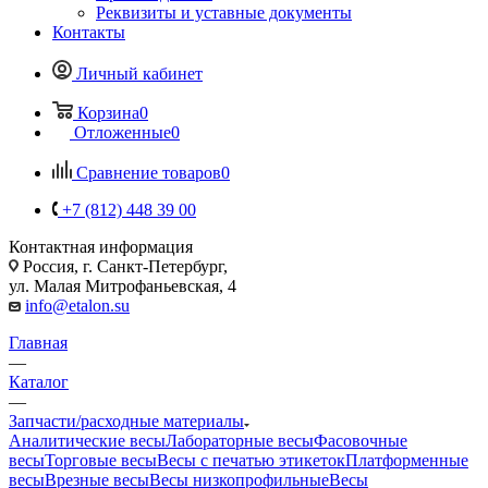
Реквизиты и уставные документы
Контакты
Личный кабинет
Корзина
0
Отложенные
0
Сравнение товаров
0
+7 (812) 448 39 00
Контактная информация
Россия, г. Санкт-Петербург,
ул. Малая Митрофаньевская, 4
info@etalon.su
Главная
—
Каталог
—
Запчасти/расходные материалы
Аналитические весы
Лабораторные весы
Фасовочные
весы
Торговые весы
Весы с печатью этикеток
Платформенные
весы
Врезные весы
Весы низкопрофильные
Весы