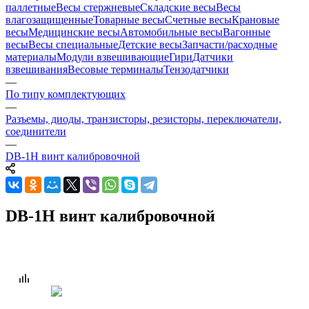
паллетные
Весы стержневые
Складские весы
Весы
влагозащищенные
Товарные весы
Счетные весы
Крановые
весы
Медицинские весы
Автомобильные весы
Вагонные
весы
Весы специальные
Детские весы
Запчасти/расходные
материалы
Модули взвешивающие
Гири
Датчики
взвешивания
Весовые терминалы
Тензодатчики
—
По типу комплектующих
—
Разъемы, диоды, транзисторы, резисторы, переключатели,
соединители
—
DB-1H винт калибровочной
DB-1H винт калибровочной