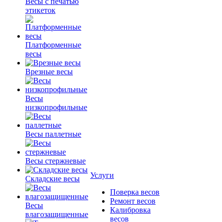
Весы с печатью
этикеток
Платформенные
весы
Врезные весы
Весы
низкопрофильные
Весы паллетные
Весы стержневые
Услуги
Складские весы
Поверка весов
Ремонт весов
Весы
Калибровка
влагозащищенные
весов