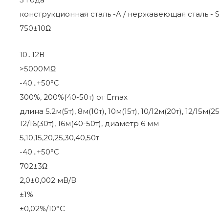
конструкционная сталь -A / нержавеющая сталь - 
750±10Ω
10...12В
>5000МΩ
-40...+50°С
300%, 200%(40-50т) от Еmax
длина 5.2м(5т), 8м(10т), 10м(15т), 10/12м(20т), 12/15м(25
12/16(30т), 16м(40-50т), диаметр 6 мм
5,10,15,20,25,30,40,50т
-40...+50°С
702±3Ω
2,0±0,002 мВ/В
±1%
±0,02%/10°С