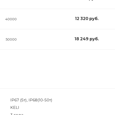
12 320
руб.
40000
18 249
руб.
50000
IP67 (5т), IP68(10-50т)
KELI
3 года