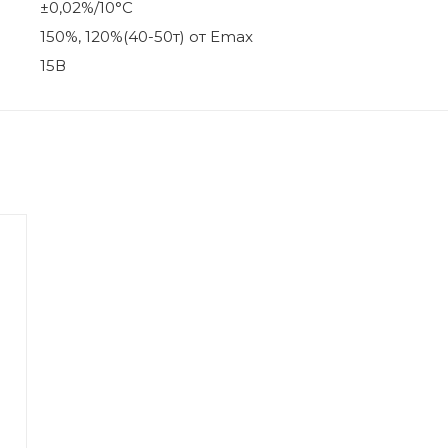
±0,02%/10°С
150%, 120%(40-50т) от Еmax
15В