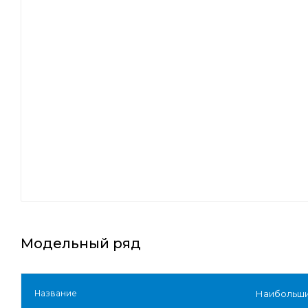
Модельный ряд
Название
Наибольши