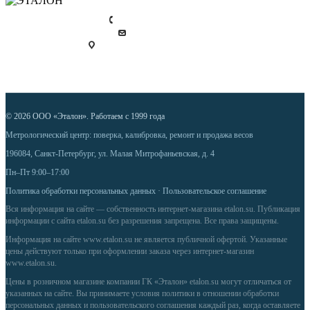
+7 (812) 448 39 00
info@etalon.su
Россия, г. Санкт-Петербург,
ул. Малая Митрофаньевская, 4
© 2026 ООО «Эталон». Работаем с 1999 года
Метрологический центр: поверка, калибровка, ремонт и продажа весов
196084, Санкт-Петербург, ул. Малая Митрофаньевская, д. 4
Пн–Пт 9:00–17:00
Политика обработки персональных данных
·
Пользовательское соглашение
Вся информация на сайте — собственность интернет-магазина etalon.su. Публикация
информации с сайта etalon.su без разрешения запрещена. Все права защищены.
Информация на сайте
www.etalon.su
не является публичной офертой. Указанные
цены действуют только при оформлении заказа через интернет-магазин
www.etalon.su
.
Цены в розничном магазине компании ГК «Эталон» etalon.su могут отличаться от
указанных на сайте. Вы принимаете условия
политики в отношении обработки
персональных данных
и
пользовательского соглашения
каждый раз, когда оставляете