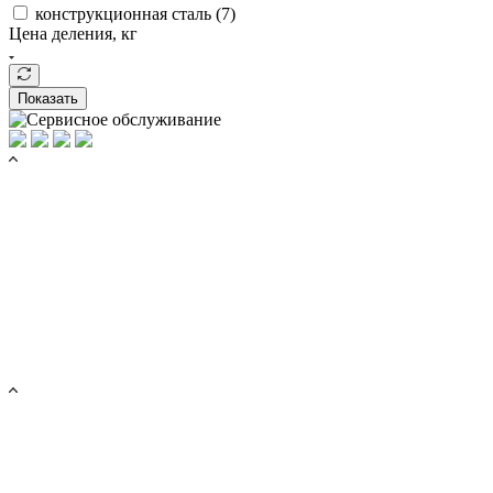
конструкционная сталь (
7
)
Цена деления, кг
Показать
КАТАЛОГ ТОВАРОВ
Торговые весы
Весы с печатью этикеток
Тензодатчики
Весовые терминалы
Весь каталог
УСЛУГИ
Поверка весов
Ремонт весов