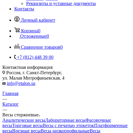
Реквизиты и уставные документы
Контакты
Личный кабинет
Корзина
0
Отложенные
0
Сравнение товаров
0
+7 (812) 448 39 00
Контактная информация
Россия, г. Санкт-Петербург,
ул. Малая Митрофаньевская, 4
info@etalon.su
Главная
—
Каталог
—
Весы стержневые
Аналитические весы
Лабораторные весы
Фасовочные
весы
Торговые весы
Весы с печатью этикеток
Платформенные
весы
Врезные весы
Весы низкопрофильные
Весы