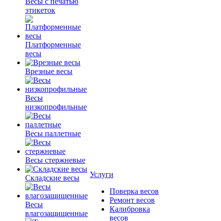
Весы с печатью
этикеток
Платформенные
весы
Врезные весы
Весы
низкопрофильные
Весы паллетные
Весы стержневые
Услуги
Складские весы
Поверка весов
Ремонт весов
Весы
Калибровка
влагозащищенные
весов