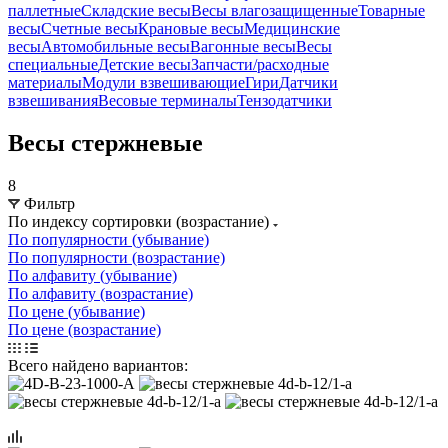
паллетные
Складские весы
Весы влагозащищенные
Товарные
весы
Счетные весы
Крановые весы
Медицинские
весы
Автомобильные весы
Вагонные весы
Весы
специальные
Детские весы
Запчасти/расходные
материалы
Модули взвешивающие
Гири
Датчики
взвешивания
Весовые терминалы
Тензодатчики
Весы стержневые
8
Фильтр
По индексу сортировки (возрастание)
По популярности (убывание)
По популярности (возрастание)
По алфавиту (убывание)
По алфавиту (возрастание)
По цене (убывание)
По цене (возрастание)
Всего найдено вариантов: