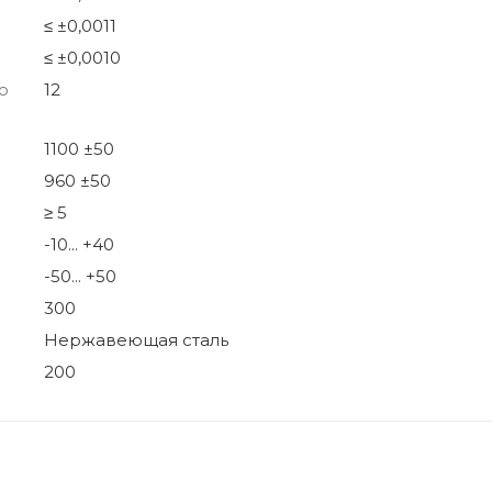
≤ ±0,0011
≤ ±0,0010
о
12
1100 ±50
960 ±50
≥ 5
-10... +40
-50... +50
300
Нержавеющая сталь
200