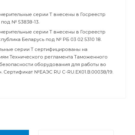
змерительные серии Т внесены в Госреестр
под № 53838-13.
змерительные серии Т внесены в Госреестр
ублика Беларусь под № РБ 03 02 5310 18.
льные серии Т сертифицированы на
иям Технического регламента Таможенного
О безопасности оборудования для работы во
. Сертификат №ЕАЭС RU C-RU.EX01.В.00038/19.