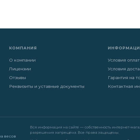
КОМПАНИЯ
ИНФОРМАЦИ
О компании
Условия опла
Лицензии
Условия дост
Отзывы
Гарантия на т
Реквизиты и уставные документы
Контактная и
Вся информация на сайте — собственность интернет-магази
разрешения запрещена. Все права защищены.
жа весов