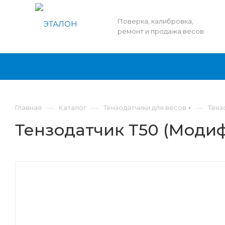
Поверка, калибровка,
ремонт и продажа весов
—
—
—
Главная
Каталог
Тензодатчики для весов
Тенз
Тензодатчик Т50 (Модиф