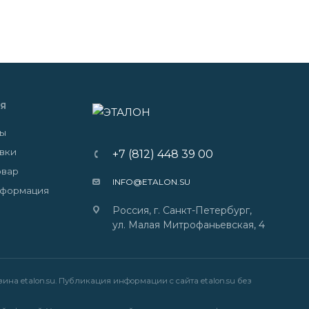
Я
ты
авки
+7 (812) 448 39 00
овар
INFO@ETALON.SU
нформация
Россия, г. Санкт-Петербург,
ул. Малая Митрофаньевская, 4
на etalon.su. Публикация информации с сайта etalon.su без