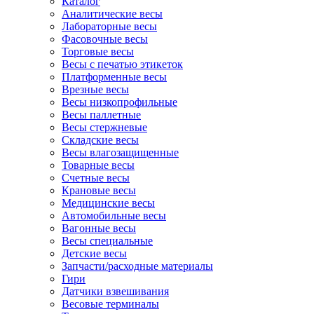
Каталог
Аналитические весы
Лабораторные весы
Фасовочные весы
Торговые весы
Весы с печатью этикеток
Платформенные весы
Врезные весы
Весы низкопрофильные
Весы паллетные
Весы стержневые
Складские весы
Весы влагозащищенные
Товарные весы
Счетные весы
Крановые весы
Медицинские весы
Автомобильные весы
Вагонные весы
Весы специальные
Детские весы
Запчасти/расходные материалы
Гири
Датчики взвешивания
Весовые терминалы