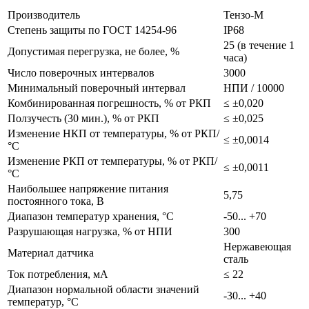
Производитель
Тензо-М
Степень защиты по ГОСТ 14254-96
IP68
25 (в течение 1
Допустимая перегрузка, не более, %
часа)
Число поверочных интервалов
3000
Минимальный поверочный интервал
НПИ / 10000
Комбинированная погрешность, % от РКП
≤ ±0,020
Ползучесть (30 мин.), % от РКП
≤ ±0,025
Изменение НКП от температуры, % от РКП/
≤ ±0,0014
°С
Изменение РКП от температуры, % от РКП/
≤ ±0,0011
°С
Наибольшее напряжение питания
5,75
постоянного тока, В
Диапазон температур хранения, °С
-50... +70
Разрушающая нагрузка, % от НПИ
300
Нержавеющая
Материал датчика
сталь
Ток потребления, мА
≤ 22
Диапазон нормальной области значений
-30... +40
температур, °С