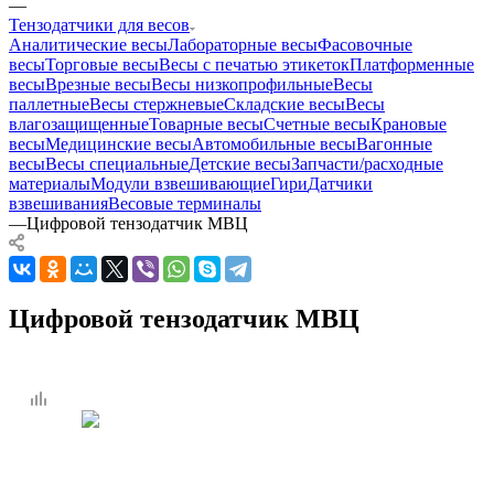
—
Тензодатчики для весов
Аналитические весы
Лабораторные весы
Фасовочные
весы
Торговые весы
Весы с печатью этикеток
Платформенные
весы
Врезные весы
Весы низкопрофильные
Весы
паллетные
Весы стержневые
Складские весы
Весы
влагозащищенные
Товарные весы
Счетные весы
Крановые
весы
Медицинские весы
Автомобильные весы
Вагонные
весы
Весы специальные
Детские весы
Запчасти/расходные
материалы
Модули взвешивающие
Гири
Датчики
взвешивания
Весовые терминалы
—
Цифровой тензодатчик МВЦ
Цифровой тензодатчик МВЦ