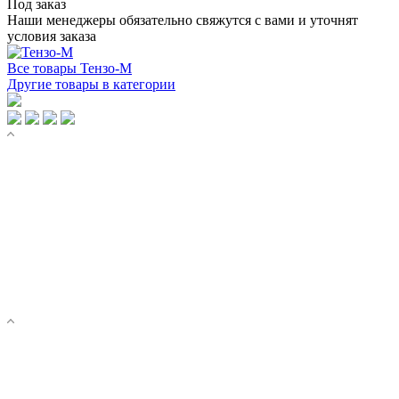
Под заказ
Наши менеджеры обязательно свяжутся с вами и уточнят
условия заказа
Все товары Тензо-М
Другие товары в категории
КАТАЛОГ ТОВАРОВ
Торговые весы
Весы с печатью этикеток
Тензодатчики
Весовые терминалы
Весь каталог
УСЛУГИ
Поверка весов
Ремонт весов