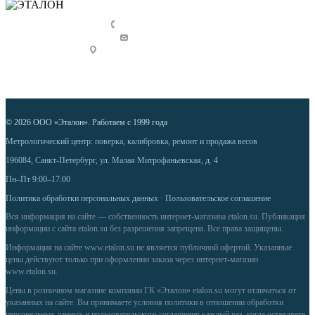
+7 (812) 448 39 00
info@etalon.su
Россия, г. Санкт-Петербург,
ул. Малая Митрофаньевская, 4
© 2026 ООО «Эталон». Работаем с 1999 года
Метрологический центр: поверка, калибровка, ремонт и продажа весов
196084, Санкт-Петербург, ул. Малая Митрофаньевская, д. 4
Пн–Пт 9:00–17:00
Политика обработки персональных данных
·
Пользовательское соглашение
Вся информация на сайте — собственность интернет-магазина etalon.su. Публикация
информации с сайта etalon.su без разрешения запрещена. Все права защищены.
Информация на сайте
www.etalon.su
не является публичной офертой. Указанные
цены действуют только при оформлении заказа через интернет-магазин
www.etalon.su
.
Цены в розничном магазине компании ГК «Эталон» etalon.su могут отличаться от
указанных на сайте. Вы принимаете условия
политики в отношении обработки
персональных данных
и
пользовательского соглашения
каждый раз, когда оставляете