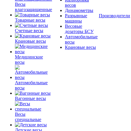
Весы
весов
влагозащищенные
Динамометры
Разрывные
Производители
Товарные весы
машины
Весовые
Счетные весы
дозаторы БСУ
Автомобильные
Крановые весы
весы
Крановые весы
Медицинские
весы
Автомобильные
весы
Вагонные весы
Весы
специальные
Детские весы