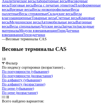
Аналитические весы
Лабораторные весы
Фасовочные
весы
Торговые весы
Весы с печатью этикеток
Платформенные
весы
Врезные весы
Весы низкопрофильные
Весы
паллетные
Весы стержневые
Складские весы
Весы
влагозащищенные
Товарные весы
Счетные весы
Крановые
весы
Медицинские весы
Автомобильные весы
Вагонные
весы
Весы специальные
Детские весы
Запчасти/расходные
материалы
Модули взвешивающие
Гири
Датчики
взвешивания
Тензодатчики
—
Весовые терминалы CAS
Весовые терминалы CAS
18
Фильтр
По индексу сортировки (возрастание)
По популярности (убывание)
По популярности (возрастание)
По алфавиту (убывание)
По алфавиту (возрастание)
По цене (убывание)
По цене (возрастание)
Всего найдено вариантов: