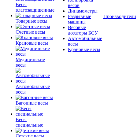
Весы
весов
влагозащищенные
Динамометры
Разрывные
Производители
Товарные весы
машины
Весовые
Счетные весы
дозаторы БСУ
Автомобильные
Крановые весы
весы
Крановые весы
Медицинские
весы
Автомобильные
весы
Вагонные весы
Весы
специальные
Детские весы