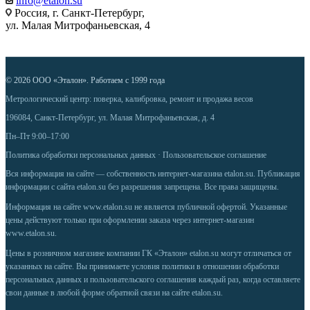
info@etalon.su
Россия, г. Санкт-Петербург,
ул. Малая Митрофаньевская, 4
© 2026 ООО «Эталон». Работаем с 1999 года
Метрологический центр: поверка, калибровка, ремонт и продажа весов
196084, Санкт-Петербург, ул. Малая Митрофаньевская, д. 4
Пн–Пт 9:00–17:00
Политика обработки персональных данных
·
Пользовательское соглашение
Вся информация на сайте — собственность интернет-магазина etalon.su. Публикация
информации с сайта etalon.su без разрешения запрещена. Все права защищены.
Информация на сайте
www.etalon.su
не является публичной офертой. Указанные
цены действуют только при оформлении заказа через интернет-магазин
www.etalon.su
.
Цены в розничном магазине компании ГК «Эталон» etalon.su могут отличаться от
указанных на сайте. Вы принимаете условия
политики в отношении обработки
персональных данных
и
пользовательского соглашения
каждый раз, когда оставляете
свои данные в любой форме обратной связи на сайте etalon.su.