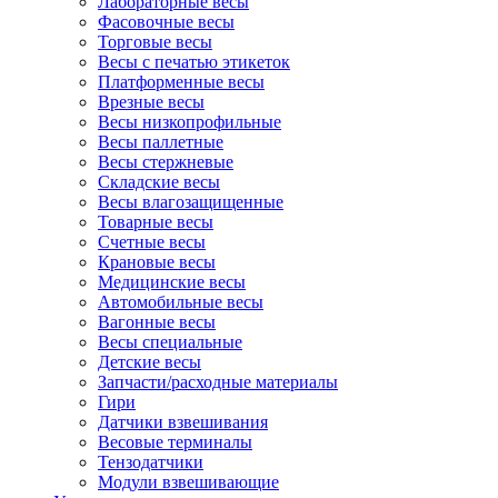
Лабораторные весы
Фасовочные весы
Торговые весы
Весы с печатью этикеток
Платформенные весы
Врезные весы
Весы низкопрофильные
Весы паллетные
Весы стержневые
Складские весы
Весы влагозащищенные
Товарные весы
Счетные весы
Крановые весы
Медицинские весы
Автомобильные весы
Вагонные весы
Весы специальные
Детские весы
Запчасти/расходные материалы
Гири
Датчики взвешивания
Весовые терминалы
Тензодатчики
Модули взвешивающие