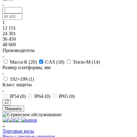
1
12 151
24 301
36 450
48 600
Производитель
Масса-К (
20
)
CAS (
18
)
Тензо-М (
14
)
Размер платформы, мм
192×199 (
1
)
Класс защиты
IP54 (
0
)
IP64 (
0
)
IP65 (
0
)
Показать
Каталог товаров
Торговые весы
Весы с печатью этикеток