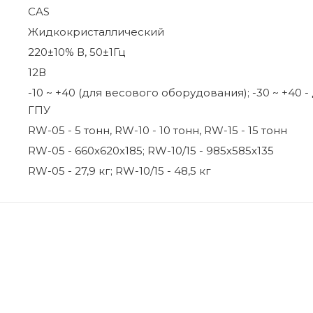
CAS
Жидкокристаллический
220±10% В, 50±1Гц
12В
-10 ~ +40 (для весового оборудования); -30 ~ +40 -
ГПУ
RW-05 - 5 тонн, RW-10 - 10 тонн, RW-15 - 15 тонн
RW-05 - 660х620х185; RW-10/15 - 985х585х135
RW-05 - 27,9 кг; RW-10/15 - 48,5 кг