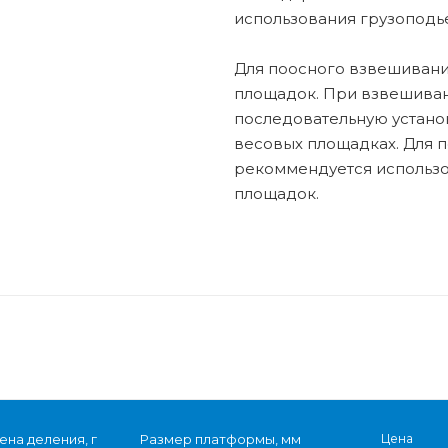
использования грузоподь
Для поосного взвешивани
площадок. При взвешива
последовательную устано
весовых площадках. Для 
рекоммендуется использо
площадок.
ена деления, г
Размер платформы, мм
Цена