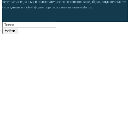
персональных данных
и
пользовательского соглашения
каждый раз, когда оставляете
свои данные в любой форме обратной связи на сайте etalon.su.
Найти