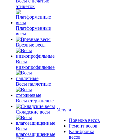
Весы с печатью
этикеток
Платформенные
весы
Врезные весы
Весы
низкопрофильные
Весы паллетные
Весы стержневые
Услуги
Складские весы
Поверка весов
Ремонт весов
Весы
Калибровка
влагозащищенные
весов