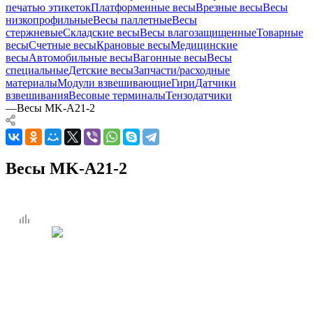
печатью этикеток
Платформенные весы
Врезные весы
Весы
низкопрофильные
Весы паллетные
Весы
стержневые
Складские весы
Весы влагозащищенные
Товарные
весы
Счетные весы
Крановые весы
Медицинские
весы
Автомобильные весы
Вагонные весы
Весы
специальные
Детские весы
Запчасти/расходные
материалы
Модули взвешивающие
Гири
Датчики
взвешивания
Весовые терминалы
Тензодатчики
—
Весы MK-A21-2
Весы MK-A21-2