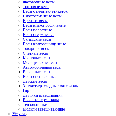
Фасовочные весы
Торговые весы
Весы с печатью этикеток
Платформенные весы
Врезные весы
Весы низкопрофильные
Весы паллетные
Весы стержневые
Складские весы
Весы влагозащищенные
Товарные весы
Счетные весы
Крановые весы
Медицинские весы
Автомобильные весы
Вагонные весы
Весы специальные
Детские весы
Запчасти/расходные материалы
Гири
Датчики взвешивания
Весовые терминалы
Тензодатчики
Модули взвешивающие
Услуги