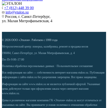
+7 (812) 448 39 00
info@etalon.su
Россия, г. Санкт-Петербург,
ул. Малая Митрофаньевская, 4
© 2026 ООО «Эталон». Работаем с 1999 года
Метрологический центр: поверка, калибровка, ремонт и продажа весов
196084, Санкт-Петербург, ул. Малая Митрофаньевская, д. 4
Пн–Пт 9:00–17:00
Политика обработки персональных данных
·
Пользовательское соглашение
Вся информация на сайте — собственность интернет-магазина etalon.su. Публикация
информации с сайта etalon.su без разрешения запрещена. Все права защищены.
Информация на сайте
www.etalon.su
не является публичной офертой. Указанные
цены действуют только при оформлении заказа через интернет-магазин
www.etalon.su
.
Цены в розничном магазине компании ГК «Эталон» etalon.su могут отличаться от
указанных на сайте. Вы принимаете условия
политики в отношении обработки