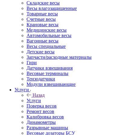
Складские весы
Весы влагозащищенные
Товарные весы
Счетные весы
Крановые весы
Медицинские весы
Автомобильные весы
Вагонные весы
Весы специальные
Детские весы
Запчасти/расходные материалы
Гири
Датчики взвешивания
Весовые терминалы
Тензодатчики
Модули взвешивающие
Услуги
Назад
Услуги
Поверка весов
Ремонт весов
Калибровка весов
Динамометры
Разрывные машины
Весовые дозаторы БСУ