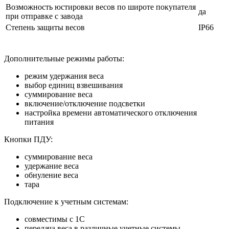
Возможность юстировки весов по широте покупателя
да
при отправке с завода
Степень защиты весов
IP66
Дополнительные режимы работы:
режим удержания веса
выбор единиц взвешивания
суммирование веса
включение/отключение подсветки
настройка времени автоматического отключения
питания
Кнопки ПДУ:
суммирование веса
удержание веса
обнуление веса
тара
Подключение к учетным системам:
совместимы с 1С
передача веса в различные учетные системы