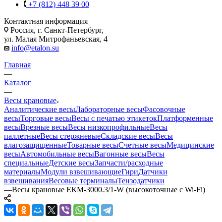
+7 (812) 448 39 00
Контактная информация
Россия, г. Санкт-Петербург,
ул. Малая Митрофаньевская, 4
info@etalon.su
Главная
—
Каталог
—
Весы крановые
Аналитические весы
Лабораторные весы
Фасовочные
весы
Торговые весы
Весы с печатью этикеток
Платформенные
весы
Врезные весы
Весы низкопрофильные
Весы
паллетные
Весы стержневые
Складские весы
Весы
влагозащищенные
Товарные весы
Счетные весы
Медицинские
весы
Автомобильные весы
Вагонные весы
Весы
специальные
Детские весы
Запчасти/расходные
материалы
Модули взвешивающие
Гири
Датчики
взвешивания
Весовые терминалы
Тензодатчики
—
Весы крановые ЕКМ-3000.3/1-W (высокоточные с Wi-Fi)