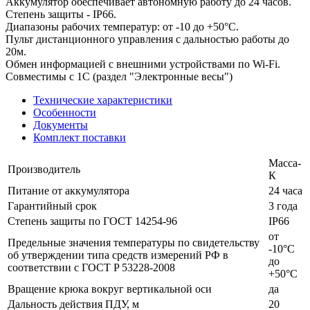
Аккумулятор обеспечивает автономную работу до 24 часов.
Степень защиты - IP66.
Диапазоны рабочих температур: от -10 до +50°С.
Пульт дистанционного управления с дальностью работы до
20м.
Обмен информацией с внешними устройствами по Wi-Fi.
Совместимы с 1С (раздел "Электронные весы")
Технические характеристики
Особенности
Документы
Комплект поставки
Масса-
Производитель
К
Питание от аккумулятора
24 чаcа
Гарантийный срок
3 года
Степень защиты по ГОСТ 14254-96
IP66
от
Предельные значения температуры по свидетельству
-10°С
об утверждении типа средств измерений РФ в
до
соответствии с ГОСТ P 53228-2008
+50°С
Вращение крюка вокруг вертикальной оси
да
Дальность действия ПДУ, м
20