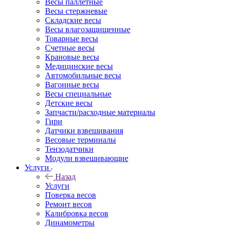
Весы паллетные
Весы стержневые
Складские весы
Весы влагозащищенные
Товарные весы
Счетные весы
Крановые весы
Медицинские весы
Автомобильные весы
Вагонные весы
Весы специальные
Детские весы
Запчасти/расходные материалы
Гири
Датчики взвешивания
Весовые терминалы
Тензодатчики
Модули взвешивающие
Услуги
Назад
Услуги
Поверка весов
Ремонт весов
Калибровка весов
Динамометры