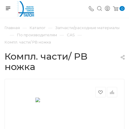
0
—
—
Главная
Каталог
Запчасти/расходные материалы
—
—
—
По производителям
CAS
Компл. части/ PB ножка
Компл. части/ PB
ножка