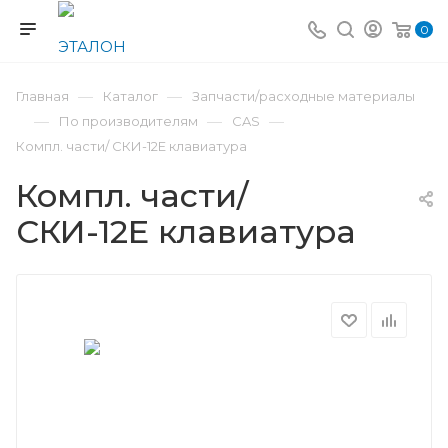
0
—
—
Главная
Каталог
Запчасти/расходные материалы
—
—
—
По производителям
CAS
Компл. части/ СКИ-12Е клавиатура
Компл. части/
СКИ-12Е клавиатура