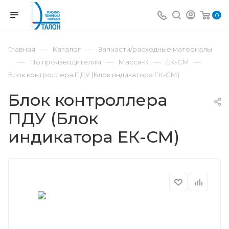
0
—
—
Главная
Каталог
Запчасти/расходные материалы
—
—
—
—
По производителям
Масса-К
ЕК-СМ
Блок контроллера ПДУ (Блок индикатора ЕК-СМ)
Блок контроллера
ПДУ (Блок
индикатора ЕК-СМ)