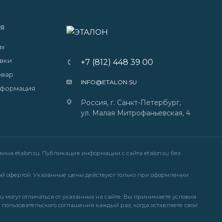
Я
ты
авки
+7 (812) 448 39 00
овар
INFO@ETALON.SU
нформация
Россия, г. Санкт-Петербург,
ул. Малая Митрофаньевская, 4
на etalon.su. Публикация информации с сайта etalon.su без
й офертой. Указанные цены действуют только при оформлении
u могут отличаться от указанных на сайте. Вы принимаете условия
и
пользовательского соглашения
каждый раз, когда оставляете свои