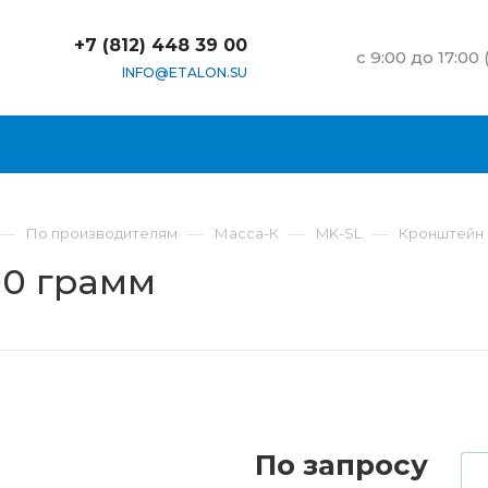
+7 (812) 448 39 00
c 9:00 до 17:00
INFO@ETALON.SU
—
—
—
—
По производителям
Масса-К
MK-SL
Кронштейн 
90 грамм
По запросу