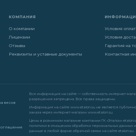
КОМПАНИЯ
ИНФОРМАЦИ
О компании
Условия опла
Лицензии
Условия дост
Отзывы
Гарантия на т
Реквизиты и уставные документы
Контактная и
Вся информация на сайте — собственность интернет-магази
разрешения запрещена. Все права защищены.
жа весов
Информация на сайте
www.etalon.su
не является публично
заказа через интернет-магазин
www.etalon.su
.
Цены в розничном магазине компании ГК «Эталон» etalon.s
политики в отношении обработки персональных данных
соглашение
данные в любой форме обратной связи на сайте etalon.su.