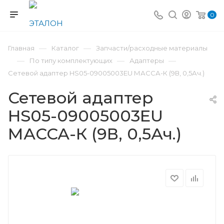
0
—
—
Главная
Каталог
Запчасти/расходные материалы
—
—
—
По типу комплектующих
Адаптеры
Сетевой адаптер HS05-09005003EU МАССА-К (9В, 0,5Ач.)
Сетевой адаптер
HS05-09005003EU
МАССА-К (9В, 0,5Ач.)