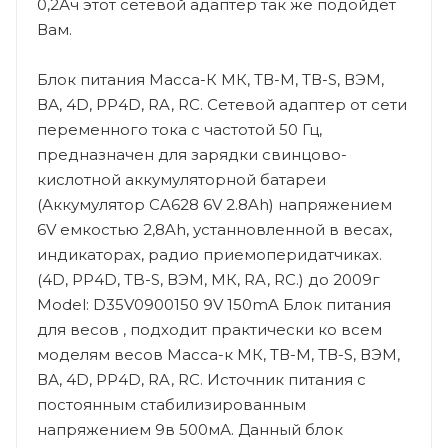
0,2Ач этот сетевой адаптер так же подойдет
Вам.
Блок питания Масса-К МК, ТВ-М, ТВ-S, ВЭМ,
ВА, 4D, PP4D, RA, RC. Сетевой адаптер от сети
переменного тока с частотой 50 Гц,
предназначен для зарядки свинцово-
кислотной аккумуляторной батареи
(Аккумулятор CA628 6V 2.8Ah) напряжением
6V емкостью 2,8Ah, устанновленной в весах,
индикаторах, радио приемоперидатчиках.
(4D, PP4D, TB-S, ВЭМ, МК, RA, RC.) до 2009г
Model: D35V0900150 9V 150mA Блок питания
для весов , подходит практически ко всем
моделям весов Масса-к МК, ТВ-М, ТВ-S, ВЭМ,
ВА, 4D, PP4D, RA, RC. Источник питания с
постоянным стабилизированным
напряжением 9в 500мА. Данный блок