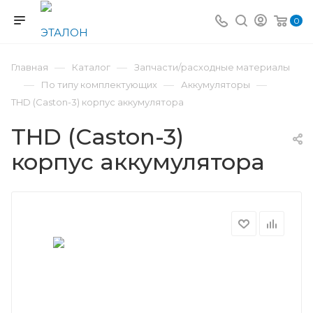
0
—
—
Главная
Каталог
Запчасти/расходные материалы
—
—
—
По типу комплектующих
Аккумуляторы
THD (Caston-3) корпус аккумулятора
THD (Caston-3)
корпус аккумулятора