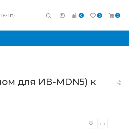
(Пн-Пт)
0
0
0
мом для ИВ-MDN5) к