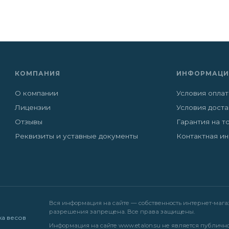
КОМПАНИЯ
ИНФОРМАЦИ
О компании
Условия опла
Лицензии
Условия дост
Отзывы
Гарантия на т
Реквизиты и уставные документы
Контактная и
Вся информация на сайте — собственность интернет-магази
разрешения запрещена. Все права защищены.
жа весов
Информация на сайте
www.etalon.su
не является публично