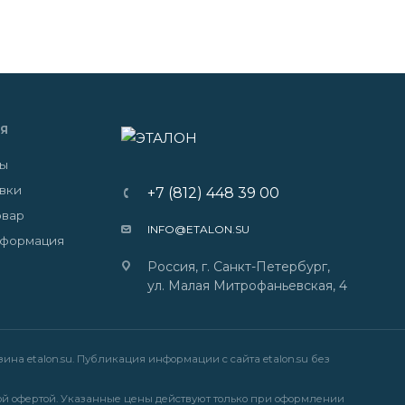
Я
ты
авки
+7 (812) 448 39 00
овар
INFO@ETALON.SU
нформация
Россия, г. Санкт-Петербург,
ул. Малая Митрофаньевская, 4
на etalon.su. Публикация информации с сайта etalon.su без
й офертой. Указанные цены действуют только при оформлении