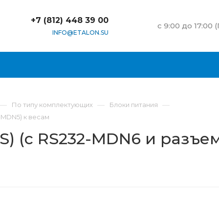
+7 (812) 448 39 00
c 9:00 до 17:00 
INFO@ETALON.SU
—
—
—
По типу комплектующих
Блоки питания
-MDN5) к весам
S) (с RS232-MDN6 и разъе