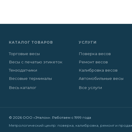
КАТАЛОГ ТОВАРОВ
УСЛУГИ
Торговые весы
Поверка весов
Весы с печатью этикеток
Ремонт весов
Тензодатчики
Калибровка весов
Весовые терминалы
Автомобильные весы
Весь каталог
Все услуги
© 2026 ООО «Эталон». Работаем с 1999 года
Метрологический центр: поверка, калибровка, ремонт и прода