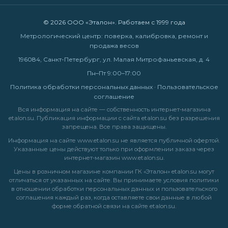
© 2026 ООО «Эталон». Работаем с 1999 года
Метрологический центр: поверка, калибровка, ремонт и
продажа весов
196084, Санкт-Петербург, ул. Малая Митрофаньевская, д. 4
Пн–Пт 9:00–17:00
Политика обработки персональных данных
·
Пользовательское
соглашение
Вся информация на сайте — собственность интернет-магазина
etalon.su. Публикация информации с сайта etalon.su без разрешения
запрещена. Все права защищены.
Информация на сайте
www.etalon.su
не является публичной офертой.
Указанные цены действуют только при оформлении заказа через
интернет-магазин
www.etalon.su
.
Цены в розничном магазине компании ГК «Эталон» etalon.su могут
отличаться от указанных на сайте. Вы принимаете условия
политики
в отношении обработки персональных данных
и
пользовательского
соглашения
каждый раз, когда оставляете свои данные в любой
форме обратной связи на сайте etalon.su.