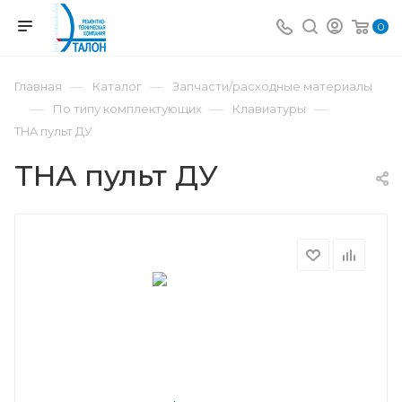
0
—
—
Главная
Каталог
Запчасти/расходные материалы
—
—
—
По типу комплектующих
Клавиатуры
THA пульт ДУ
THA пульт ДУ