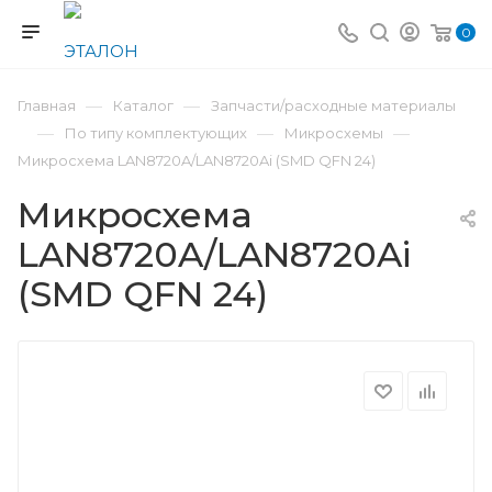
0
—
—
Главная
Каталог
Запчасти/расходные материалы
—
—
—
По типу комплектующих
Микросхемы
Микросхема LAN8720A/LAN8720Ai (SMD QFN 24)
Микросхема
LAN8720A/LAN8720Ai
(SMD QFN 24)