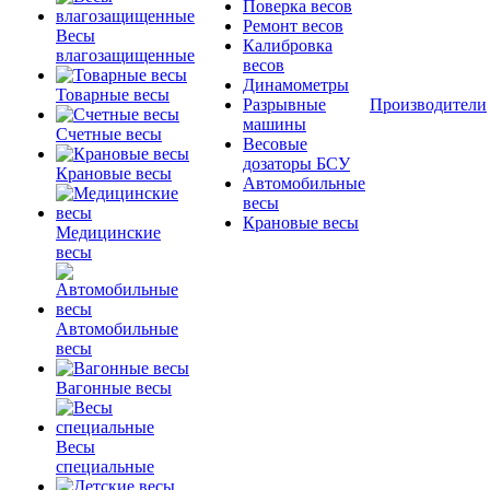
Поверка весов
Ремонт весов
Весы
Калибровка
влагозащищенные
весов
Динамометры
Товарные весы
Разрывные
Производители
машины
Счетные весы
Весовые
дозаторы БСУ
Крановые весы
Автомобильные
весы
Крановые весы
Медицинские
весы
Автомобильные
весы
Вагонные весы
Весы
специальные