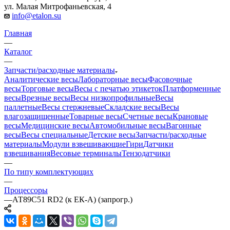
ул. Малая Митрофаньевская, 4
info@etalon.su
Главная
—
Каталог
—
Запчасти/расходные материалы
Аналитические весы
Лабораторные весы
Фасовочные
весы
Торговые весы
Весы с печатью этикеток
Платформенные
весы
Врезные весы
Весы низкопрофильные
Весы
паллетные
Весы стержневые
Складские весы
Весы
влагозащищенные
Товарные весы
Счетные весы
Крановые
весы
Медицинские весы
Автомобильные весы
Вагонные
весы
Весы специальные
Детские весы
Запчасти/расходные
материалы
Модули взвешивающие
Гири
Датчики
взвешивания
Весовые терминалы
Тензодатчики
—
По типу комплектующих
—
Процессоры
—
АТ89С51 RD2 (к ЕК-А) (запрогр.)