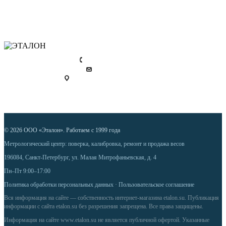
Гарантия на товар
Контактная информация
+7 (812) 448 39 00
info@etalon.su
Россия, г. Санкт-Петербург,
ул. Малая Митрофаньевская, 4
© 2026 ООО «Эталон». Работаем с 1999 года
Метрологический центр: поверка, калибровка, ремонт и продажа весов
196084, Санкт-Петербург, ул. Малая Митрофаньевская, д. 4
Пн–Пт 9:00–17:00
Политика обработки персональных данных
·
Пользовательское соглашение
Вся информация на сайте — собственность интернет-магазина etalon.su. Публикация
информации с сайта etalon.su без разрешения запрещена. Все права защищены.
Информация на сайте
www.etalon.su
не является публичной офертой. Указанные