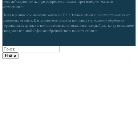
цены действуют только при оформлении заказа через интернет-магазин
www.etalon.su
.
Цены в розничном магазине компании ГК «Эталон» etalon.su могут отличаться от
указанных на сайте. Вы принимаете условия
политики в отношении обработки
персональных данных
и
пользовательского соглашения
каждый раз, когда оставляете
свои данные в любой форме обратной связи на сайте etalon.su.
Найти