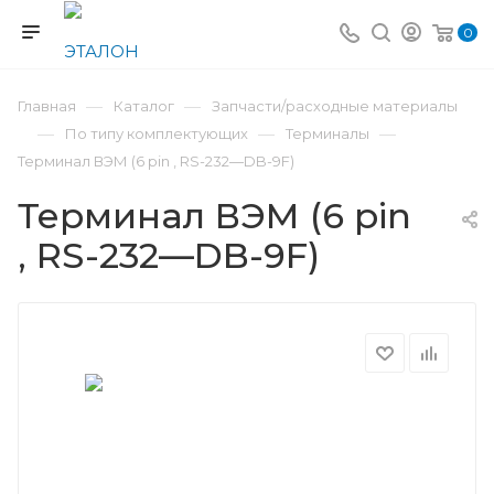
0
—
—
Главная
Каталог
Запчасти/расходные материалы
—
—
—
По типу комплектующих
Терминалы
Терминал ВЭМ (6 pin , RS-232—DB-9F)
Терминал ВЭМ (6 pin
, RS-232—DB-9F)