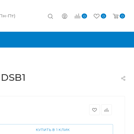
(Пн-Пт)
0
0
0
 DSB1
КУПИТЬ В 1 КЛИК