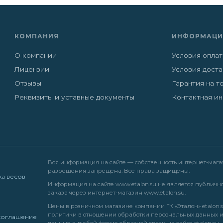
КОМПАНИЯ
ИНФОРМАЦИ
О компании
Условия опла
Лицензии
Условия дост
Отзывы
Гарантия на т
Реквизиты и уставные документы
Контактная и
Вся информация на сайте — собственность интернет-магази
разрешения запрещена. Все права защищены.
жа весов
Информация на сайте
www.etalon.su
не является публично
заказа через интернет-магазин
www.etalon.su
.
Цены в розничном магазине компании ГК «Эталон» etalon.s
политики в отношении обработки персональных данных
соглашение