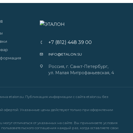
Я
ты
авки
+7 (812) 448 39 00
овар
INFO@ETALON.SU
нформация
Россия, г. Санкт-Петербург,
ул. Малая Митрофаньевская, 4
на etalon.su. Публикация информации с сайта etalon.su без
й офертой. Указанные цены действуют только при оформлении
u могут отличаться от указанных на сайте. Вы принимаете условия
и
пользовательского соглашения
каждый раз, когда оставляете свои