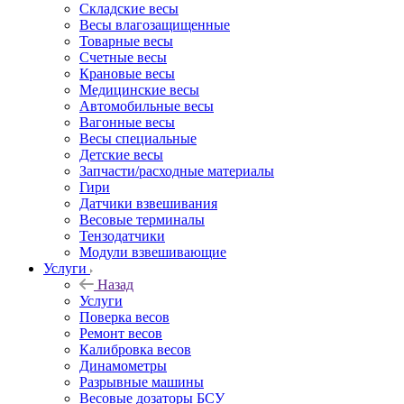
Складские весы
Весы влагозащищенные
Товарные весы
Счетные весы
Крановые весы
Медицинские весы
Автомобильные весы
Вагонные весы
Весы специальные
Детские весы
Запчасти/расходные материалы
Гири
Датчики взвешивания
Весовые терминалы
Тензодатчики
Модули взвешивающие
Услуги
Назад
Услуги
Поверка весов
Ремонт весов
Калибровка весов
Динамометры
Разрывные машины
Весовые дозаторы БСУ