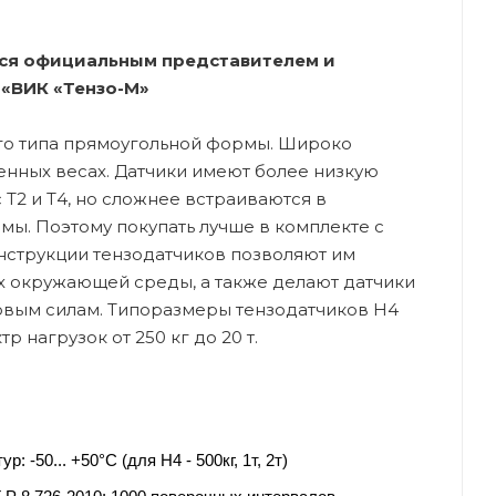
тся официальным представителем и
«ВИК «Тензо-М»
го типа прямоугольной формы. Широко
нных весах. Датчики имеют более низкую
 Т2 и Т4, но сложнее встраиваются в
ы. Поэтому покупать лучше в комплекте с
нструкции тензодатчиков позволяют им
ях окружающей среды, а также делают датчики
овым силам. Типоразмеры тензодатчиков Н4
 нагрузок от 250 кг до 20 т.
 -50... +50°С (для Н4 - 500кг, 1т, 2т)