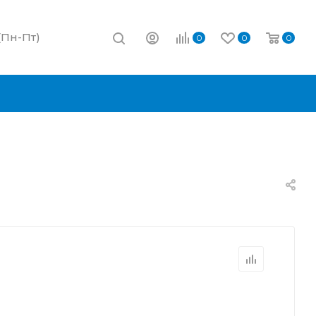
 (Пн-Пт)
0
0
0