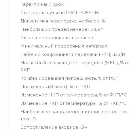
Гарантийный срок
Степень защиты по ГОСТ 14254-96
Допустимая перегрузка, не более, %
Наибольший предел измерения, кг
Число поверочных интервалов
Минимальный поверочный интервал
Рабочий коэффициент передачи (РКП), мВ/В
Начальный коэффициент передачи (НКП), % о
РКП
Комбинированная погрешность, % от РКП
Ползучесть (30 мин.), % от РКП
Изменение НКП от температуры, % от РКП/°С
Изменение РКП от температуры, % от РКП/°С
Наибольшее напряжение питания постоянног
тока, В
Сопротивление входное, Ом