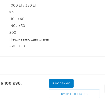
1000 ±1 / 350 ±1
≥ 5
-10... +40
-40... +50
300
Нержавеющая сталь
-30... +50
16 100
руб.
В КОРЗИНУ
КУПИТЬ В 1 КЛИК