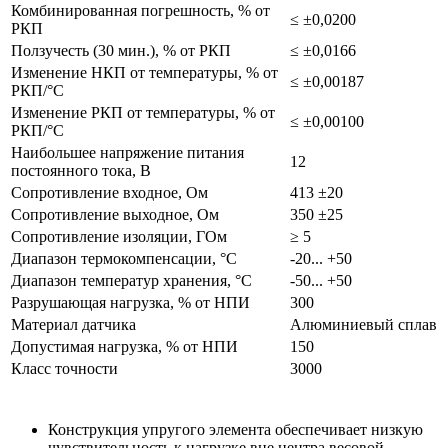
Комбинированная погрешность, % от
≤ ±0,0200
РКП
Ползучесть (30 мин.), % от РКП
≤ ±0,0166
Изменение НКП от температуры, % от
≤ ±0,00187
РКП/°С
Изменение РКП от температуры, % от
≤ ±0,00100
РКП/°С
Наибольшее напряжение питания
12
постоянного тока, В
Сопротивление входное, Ом
413 ±20
Сопротивление выходное, Ом
350 ±25
Сопротивление изоляции, ГОм
≥ 5
Диапазон термокомпенсации, °С
-20... +50
Диапазон температур хранения, °С
-50... +50
Разрушающая нагрузка, % от НПИ
300
Материал датчика
Алюминиевый сплав
Допустимая нагрузка, % от НПИ
150
Класс точности
3000
Конструкция упругого элемента обеспечивает низкую
чувствительность к нагрузке вне центра весовой