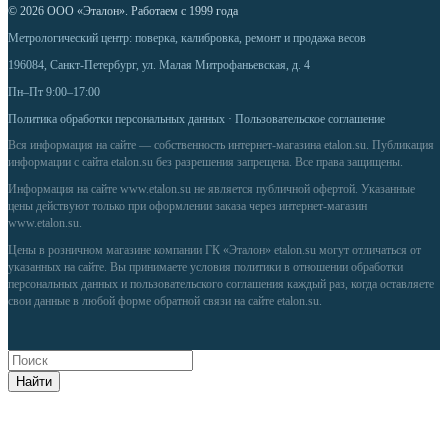
© 2026 ООО «Эталон». Работаем с 1999 года
Метрологический центр: поверка, калибровка, ремонт и продажа весов
196084, Санкт-Петербург, ул. Малая Митрофаньевская, д. 4
Пн–Пт 9:00–17:00
Политика обработки персональных данных
·
Пользовательское соглашение
Вся информация на сайте — собственность интернет-магазина etalon.su. Публикация
информации с сайта etalon.su без разрешения запрещена. Все права защищены.
Информация на сайте
www.etalon.su
не является публичной офертой. Указанные
цены действуют только при оформлении заказа через интернет-магазин
www.etalon.su
.
Цены в розничном магазине компании ГК «Эталон» etalon.su могут отличаться от
указанных на сайте. Вы принимаете условия
политики в отношении обработки
персональных данных
и
пользовательского соглашения
каждый раз, когда оставляете
свои данные в любой форме обратной связи на сайте etalon.su.
Найти