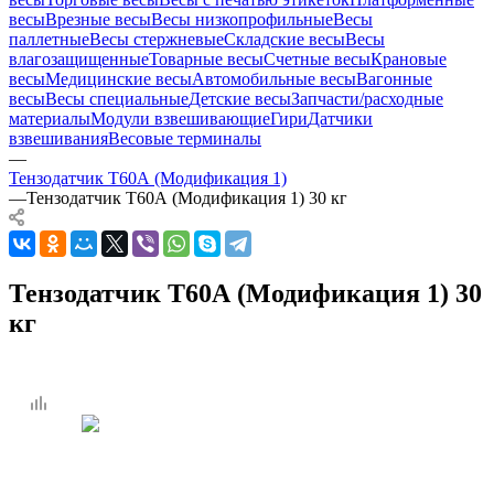
весы
Врезные весы
Весы низкопрофильные
Весы
паллетные
Весы стержневые
Складские весы
Весы
влагозащищенные
Товарные весы
Счетные весы
Крановые
весы
Медицинские весы
Автомобильные весы
Вагонные
весы
Весы специальные
Детские весы
Запчасти/расходные
материалы
Модули взвешивающие
Гири
Датчики
взвешивания
Весовые терминалы
—
Тензодатчик Т60А (Модификация 1)
—
Тензодатчик Т60А (Модификация 1) 30 кг
Тензодатчик Т60А (Модификация 1) 30
кг