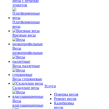
Весы с печатью
этикеток
Платформенные
весы
Врезные весы
Весы
низкопрофильные
Весы паллетные
Весы стержневые
Услуги
Складские весы
Поверка весов
Ремонт весов
Весы
Калибровка
влагозащищенные
весов