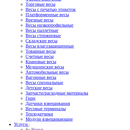
Торговые весы
Весы с печатью этикеток
Платформенные весы
Врезные весы
Весы низкопрофильные
Весы паллетные
Весы стержневые
Складские весы
Весы влагозащищенные
Товарные весы
Счетные весы
Крановые весы
Медицинские весы
Автомобильные весы
Вагонные весы
Весы специальные
Детские весы
Запчасти/расходные материалы
Гири
Датчики взвешивания
Весовые терминалы
Тензодатчики
Модули взвешивающие
Услуги
Назад