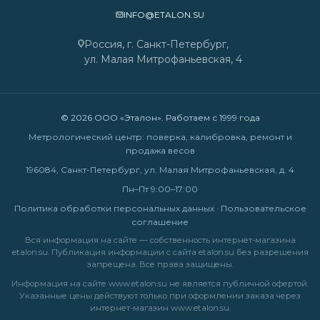
INFO@ETALON.SU
Россия, г. Санкт-Петербург,
ул. Малая Митрофаньевская, 4
© 2026 ООО «Эталон». Работаем с 1999 года
Метрологический центр: поверка, калибровка, ремонт и
продажа весов
196084, Санкт-Петербург, ул. Малая Митрофаньевская, д. 4
Пн–Пт 9:00–17:00
Политика обработки персональных данных
·
Пользовательское
соглашение
Вся информация на сайте — собственность интернет-магазина
etalon.su. Публикация информации с сайта etalon.su без разрешения
запрещена. Все права защищены.
Информация на сайте
www.etalon.su
не является публичной офертой.
Указанные цены действуют только при оформлении заказа через
интернет-магазин
www.etalon.su
.