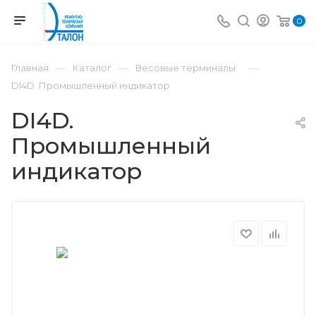
0
—
—
—
Главная
Каталог
Весовые терминалы
DI4D. Промышленный индикатор
DI4D.
Промышленный
индикатор