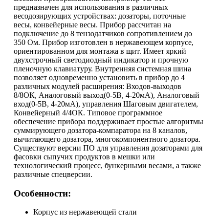
предназначен для использования в различных
весодозирующих устройствах: дозаторы, поточные
весы, конвейерные весы. Прибор рассчитан на
подключение до 8 тензодатчиков сопротивлением до
350 Ом. Прибор изготовлен в нержавеющем корпусе,
ориентированном для монтажа в щит. Имеет яркий
двухстрочный светодиодный индикатор и прочную
пленочную клавиатуру. Внутренняя системная шина
позволяет одновременно установить в прибор до 4
различных модулей расширения: Входов-выходов
8/8ОК, Аналоговый выход(0-5В, 4-20мА), Аналоговый
вход(0-5В, 4-20мА), управления Шаговым двигателем,
Конвейерный 4/4ОК. Типовое программное
обеспечение прибора поддерживает простые алгоритмы
суммирующего дозатора-компаратора на 8 каналов,
вычитающего дозатора, многокомпонентного дозатора.
Существуют версии ПО для управления дозаторами для
фасовки сыпучих продуктов в мешки или
технологический процесс, бункерными весами, а также
различные спецверсии.
Особенности:
Корпус из нержавеющей стали