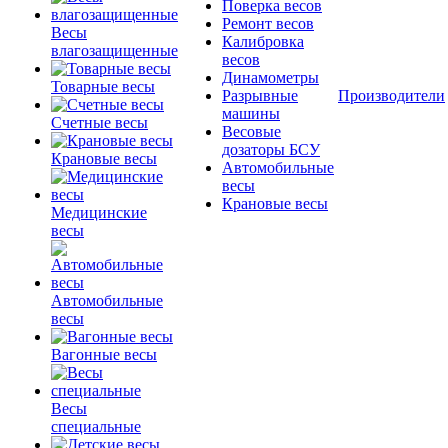
Поверка весов
Ремонт весов
Весы
Калибровка
влагозащищенные
весов
Динамометры
Товарные весы
Разрывные
Производители
машины
Счетные весы
Весовые
дозаторы БСУ
Крановые весы
Автомобильные
весы
Крановые весы
Медицинские
весы
Автомобильные
весы
Вагонные весы
Весы
специальные