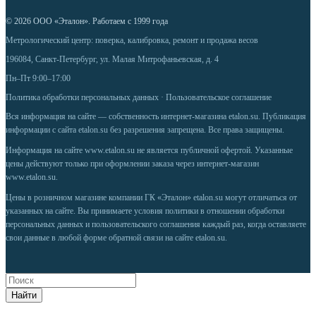
© 2026 ООО «Эталон». Работаем с 1999 года
Метрологический центр: поверка, калибровка, ремонт и продажа весов
196084, Санкт-Петербург, ул. Малая Митрофаньевская, д. 4
Пн–Пт 9:00–17:00
Политика обработки персональных данных
·
Пользовательское соглашение
Вся информация на сайте — собственность интернет-магазина etalon.su. Публикация
информации с сайта etalon.su без разрешения запрещена. Все права защищены.
Информация на сайте
www.etalon.su
не является публичной офертой. Указанные
цены действуют только при оформлении заказа через интернет-магазин
www.etalon.su
.
Цены в розничном магазине компании ГК «Эталон» etalon.su могут отличаться от
указанных на сайте. Вы принимаете условия
политики в отношении обработки
персональных данных
и
пользовательского соглашения
каждый раз, когда оставляете
свои данные в любой форме обратной связи на сайте etalon.su.
Найти