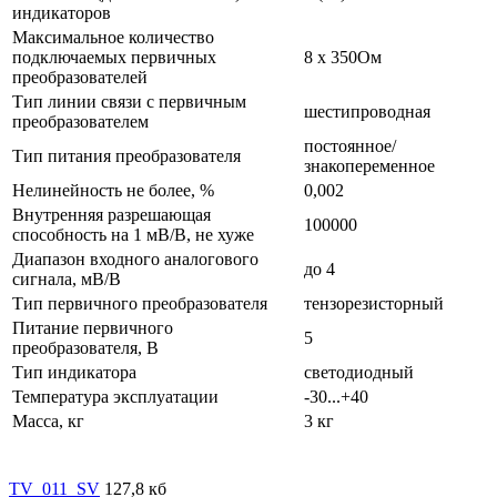
индикаторов
Максимальное количество
подключаемых первичных
8 х 350Ом
преобразователей
Тип линии связи с первичным
шестипроводная
преобразователем
постоянное/
Тип питания преобразователя
знакопеременное
Нелинейность не более, %
0,002
Внутренняя разрешающая
100000
способность на 1 мВ/В, не хуже
Диапазон входного аналогового
до 4
сигнала, мВ/В
Тип первичного преобразователя
тензорезисторный
Питание первичного
5
преобразователя, В
Тип индикатора
светодиодный
Температура эксплуатации
-30...+40
Масса, кг
3 кг
TV_011_SV
127,8 кб