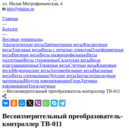
ул. Малая Митрофаньевская, 4
info@etalon.su
Главная
—
Каталог
—
Весовые терминалы
Аналитические весы
Лабораторные весы
Фасовочные
весы
Торговые весы
Весы с печатью этикеток
Платформенные
весы
Врезные весы
Весы низкопрофильные
Весы
паллетные
Весы стержневые
Складские весы
Весы
влагозащищенные
Товарные весы
Счетные весы
Крановые
весы
Медицинские весы
Автомобильные весы
Вагонные
весы
Весы специальные
Детские весы
Запчасти/расходные
материалы
Модули взвешивающие
Гири
Датчики
взвешивания
Тензодатчики
—
Весоизмерительный преобразователь-контроллер ТВ-011
Весоизмерительный преобразователь-
контроллер ТВ-011