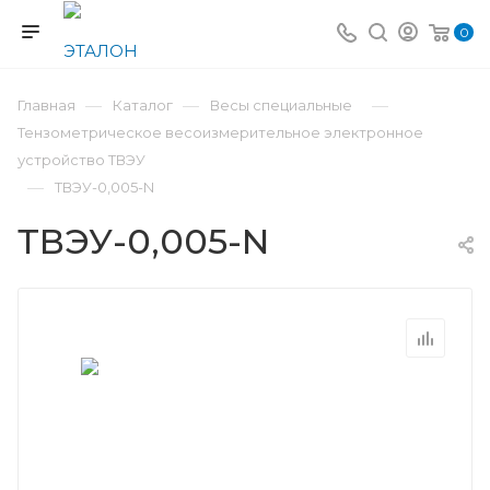
0
—
—
—
Главная
Каталог
Весы специальные
Тензометрическое весоизмерительное электронное
устройство ТВЭУ
—
ТВЭУ-0,005-N
ТВЭУ-0,005-N