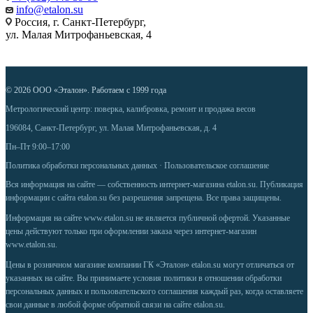
info@etalon.su
Россия, г. Санкт-Петербург,
ул. Малая Митрофаньевская, 4
© 2026 ООО «Эталон». Работаем с 1999 года
Метрологический центр: поверка, калибровка, ремонт и продажа весов
196084, Санкт-Петербург, ул. Малая Митрофаньевская, д. 4
Пн–Пт 9:00–17:00
Политика обработки персональных данных
·
Пользовательское соглашение
Вся информация на сайте — собственность интернет-магазина etalon.su. Публикация
информации с сайта etalon.su без разрешения запрещена. Все права защищены.
Информация на сайте
www.etalon.su
не является публичной офертой. Указанные
цены действуют только при оформлении заказа через интернет-магазин
www.etalon.su
.
Цены в розничном магазине компании ГК «Эталон» etalon.su могут отличаться от
указанных на сайте. Вы принимаете условия
политики в отношении обработки
персональных данных
и
пользовательского соглашения
каждый раз, когда оставляете
свои данные в любой форме обратной связи на сайте etalon.su.