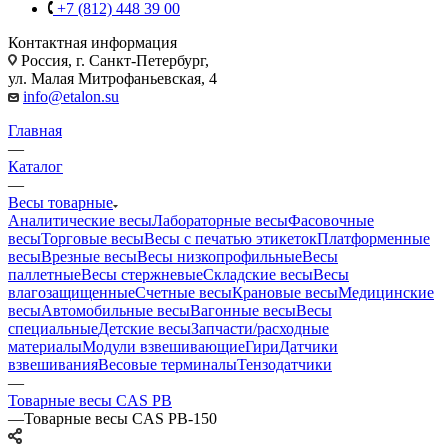
+7 (812) 448 39 00
Контактная информация
Россия, г. Санкт-Петербург,
ул. Малая Митрофаньевская, 4
info@etalon.su
Главная
—
Каталог
—
Весы товарные
Аналитические весы
Лабораторные весы
Фасовочные
весы
Торговые весы
Весы с печатью этикеток
Платформенные
весы
Врезные весы
Весы низкопрофильные
Весы
паллетные
Весы стержневые
Складские весы
Весы
влагозащищенные
Счетные весы
Крановые весы
Медицинские
весы
Автомобильные весы
Вагонные весы
Весы
специальные
Детские весы
Запчасти/расходные
материалы
Модули взвешивающие
Гири
Датчики
взвешивания
Весовые терминалы
Тензодатчики
—
Товарные весы CAS PB
—
Товарные весы CAS PB-150