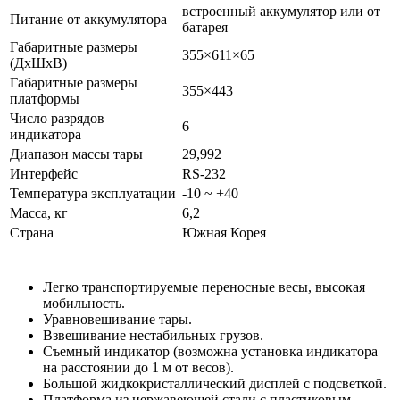
встроенный аккумулятор или от
Питание от аккумулятора
батарея
Габаритные размеры
355×611×65
(ДхШхВ)
Габаритные размеры
355×443
платформы
Число разрядов
6
индикатора
Диапазон массы тары
29,992
Интерфейс
RS-232
Температура эксплуатации
-10 ~ +40
Масса, кг
6,2
Страна
Южная Корея
Легко транспортируемые переносные весы, высокая
мобильность.
Уравновешивание тары.
Взвешивание нестабильных грузов.
Съемный индикатор (возможна установка индикатора
на расстоянии до 1 м от весов).
Большой жидкокристаллический дисплей с подсветкой.
Платформа из нержавеющей стали с пластиковым