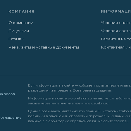
КОМПАНИЯ
ИНФОРМАЦИ
О компании
Условия опла
Лицензии
Условия дост
Отзывы
Гарантия на т
Реквизиты и уставные документы
Контактная и
Вся информация на сайте — собственность интернет-магази
разрешения запрещена. Все права защищены.
жа весов
Информация на сайте
www.etalon.su
не является публично
заказа через интернет-магазин
www.etalon.su
.
Цены в розничном магазине компании ГК «Эталон» etalon.s
политики в отношении обработки персональных данных
соглашение
данные в любой форме обратной связи на сайте etalon.su.