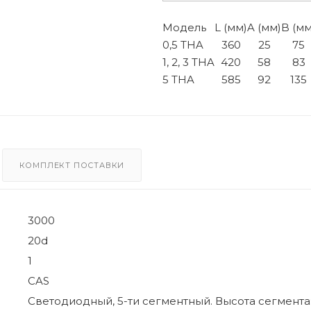
Модель
L (мм)
A (мм)
B (мм
0,5 THA
360
25
75
1, 2, 3 THA
420
58
83
5 THA
585
92
135
КОМПЛЕКТ ПОСТАВКИ
3000
20d
1
CAS
Светодиодный, 5-ти сегментный. Высота сегмента