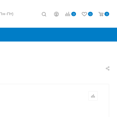
(Пн-Пт)
0
0
0