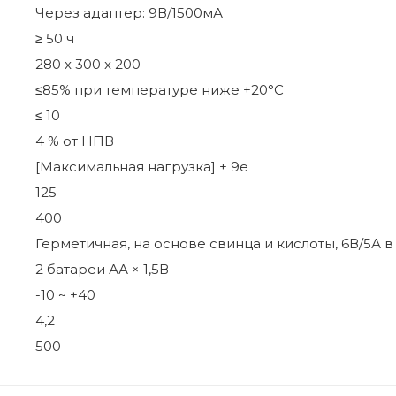
Через адаптер: 9В/1500мА
≥ 50 ч
280 x 300 x 200
≤85% при температуре ниже +20°C
≤ 10
4 % от НПВ
[Максимальная нагрузка] + 9e
125
400
Герметичная, на основе свинца и кислоты, 6В/5А в
2 батареи АА × 1,5В
-10 ~ +40
4,2
500