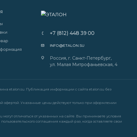
Я
ты
авки
+7 (812) 448 39 00
овар
INFO@ETALON.SU
нформация
Россия, г. Санкт-Петербург,
ул. Малая Митрофаньевская, 4
на etalon.su. Публикация информации с сайта etalon.su без
й офертой. Указанные цены действуют только при оформлении
u могут отличаться от указанных на сайте. Вы принимаете условия
и
пользовательского соглашения
каждый раз, когда оставляете свои