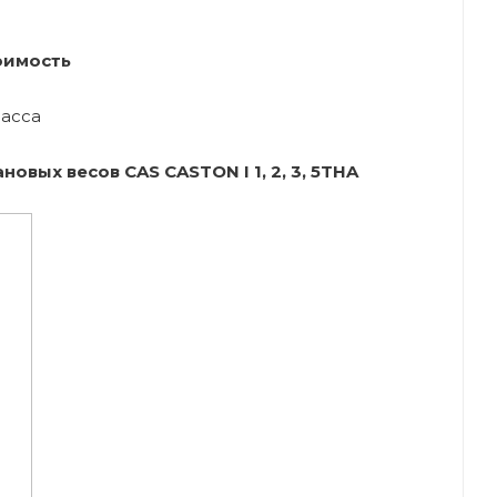
оимость
асса
овых весов CAS CASTON I 1, 2, 3, 5THA