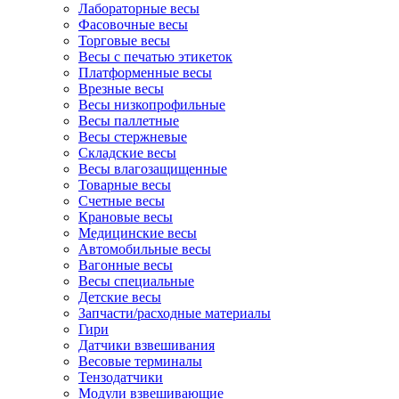
Лабораторные весы
Фасовочные весы
Торговые весы
Весы с печатью этикеток
Платформенные весы
Врезные весы
Весы низкопрофильные
Весы паллетные
Весы стержневые
Складские весы
Весы влагозащищенные
Товарные весы
Счетные весы
Крановые весы
Медицинские весы
Автомобильные весы
Вагонные весы
Весы специальные
Детские весы
Запчасти/расходные материалы
Гири
Датчики взвешивания
Весовые терминалы
Тензодатчики
Модули взвешивающие