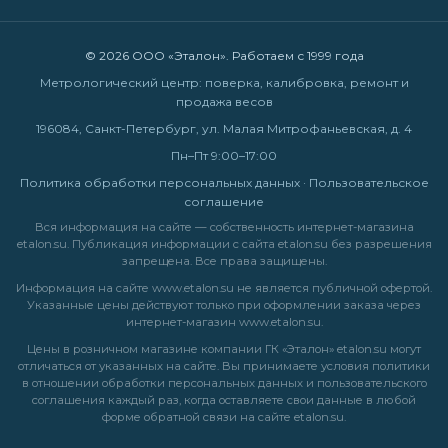
© 2026 ООО «Эталон». Работаем с 1999 года
Метрологический центр: поверка, калибровка, ремонт и
продажа весов
196084, Санкт-Петербург, ул. Малая Митрофаньевская, д. 4
Пн–Пт 9:00–17:00
Политика обработки персональных данных
·
Пользовательское
соглашение
Вся информация на сайте — собственность интернет-магазина
etalon.su. Публикация информации с сайта etalon.su без разрешения
запрещена. Все права защищены.
Информация на сайте
www.etalon.su
не является публичной офертой.
Указанные цены действуют только при оформлении заказа через
интернет-магазин
www.etalon.su
.
Цены в розничном магазине компании ГК «Эталон» etalon.su могут
отличаться от указанных на сайте. Вы принимаете условия
политики
в отношении обработки персональных данных
и
пользовательского
соглашения
каждый раз, когда оставляете свои данные в любой
форме обратной связи на сайте etalon.su.