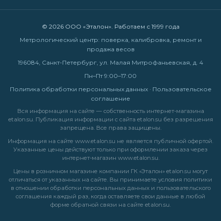
© 2026 ООО «Эталон». Работаем с 1999 года
Метрологический центр: поверка, калибровка, ремонт и
продажа весов
196084, Санкт-Петербург, ул. Малая Митрофаньевская, д. 4
Пн–Пт 9:00–17:00
Политика обработки персональных данных
·
Пользовательское
соглашение
Вся информация на сайте — собственность интернет-магазина
etalon.su. Публикация информации с сайта etalon.su без разрешения
запрещена. Все права защищены.
Информация на сайте
www.etalon.su
не является публичной офертой.
Указанные цены действуют только при оформлении заказа через
интернет-магазин
www.etalon.su
.
Цены в розничном магазине компании ГК «Эталон» etalon.su могут
отличаться от указанных на сайте. Вы принимаете условия
политики
в отношении обработки персональных данных
и
пользовательского
соглашения
каждый раз, когда оставляете свои данные в любой
форме обратной связи на сайте etalon.su.