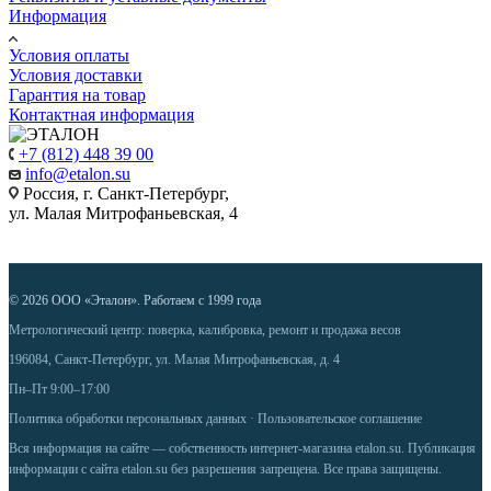
Информация
Условия оплаты
Условия доставки
Гарантия на товар
Контактная информация
+7 (812) 448 39 00
info@etalon.su
Россия, г. Санкт-Петербург,
ул. Малая Митрофаньевская, 4
© 2026 ООО «Эталон». Работаем с 1999 года
Метрологический центр: поверка, калибровка, ремонт и продажа весов
196084, Санкт-Петербург, ул. Малая Митрофаньевская, д. 4
Пн–Пт 9:00–17:00
Политика обработки персональных данных
·
Пользовательское соглашение
Вся информация на сайте — собственность интернет-магазина etalon.su. Публикация
информации с сайта etalon.su без разрешения запрещена. Все права защищены.