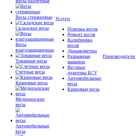
Весы паллетные
Весы стержневые
Услуги
Складские весы
Поверка весов
Ремонт весов
Калибровка
Весы
весов
влагозащищенные
Динамометры
Разрывные
Производители
Товарные весы
машины
Весовые
Счетные весы
дозаторы БСУ
Автомобильные
Крановые весы
весы
Крановые весы
Медицинские
весы
Автомобильные
весы