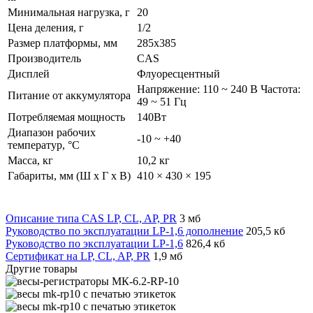
Минимальная нагрузка, г
20
Цена деления, г
1/2
Размер платформы, мм
285x385
Производитель
CAS
Дисплей
Флуоресцентный
Напряжение: 110 ~ 240 В Частота:
Питание от аккумулятора
49 ~ 51 Гц
Потребляемая мощность
140Вт
Диапазон рабочих
-10 ~ +40
температур, °С
Масса, кг
10,2 кг
Габариты, мм (Ш х Г х В)
410 × 430 × 195
Описание типа CAS LP, CL, AP, PR
3 мб
Руководство по эксплуатации LP-1,6 дополнение
205,5 кб
Руководство по эксплуатации LP-1,6
826,4 кб
Сертификат на LP, CL, AP, PR
1,9 мб
Другие товары