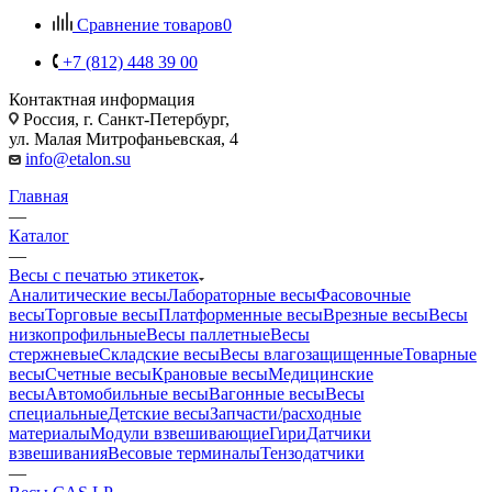
Сравнение товаров
0
+7 (812) 448 39 00
Контактная информация
Россия, г. Санкт-Петербург,
ул. Малая Митрофаньевская, 4
info@etalon.su
Главная
—
Каталог
—
Весы с печатью этикеток
Аналитические весы
Лабораторные весы
Фасовочные
весы
Торговые весы
Платформенные весы
Врезные весы
Весы
низкопрофильные
Весы паллетные
Весы
стержневые
Складские весы
Весы влагозащищенные
Товарные
весы
Счетные весы
Крановые весы
Медицинские
весы
Автомобильные весы
Вагонные весы
Весы
специальные
Детские весы
Запчасти/расходные
материалы
Модули взвешивающие
Гири
Датчики
взвешивания
Весовые терминалы
Тензодатчики
—