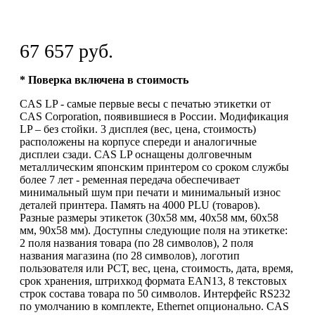
67 657 руб.
* Поверка включена в стоимость
CAS LP - самые первые весы с печатью этикетки от
CAS Corporation, появившиеся в России. Модификация
LP – без стойки. 3 дисплея (вес, цена, стоимость)
расположены на корпусе спереди и аналогичные
дисплеи сзади. CAS LP оснащены долговечным
металлическим японским принтером со сроком службы
более 7 лет - ременная передача обеспечивает
минимальный шум при печати и минимальный износ
деталей принтера. Память на 4000 PLU (товаров).
Разные размеры этикеток (30х58 мм, 40х58 мм, 60х58
мм, 90х58 мм). Доступны следующие поля на этикетке:
2 поля названия товара (по 28 символов), 2 поля
названия магазина (по 28 символов), логотип
пользователя или РСТ, вес, цена, стоимость, дата, время,
срок хранения, штрихкод формата EAN13, 8 текстовых
строк состава товара по 50 символов. Интерфейс RS232
по умолчанию в комплекте, Ethernet опционально. CAS