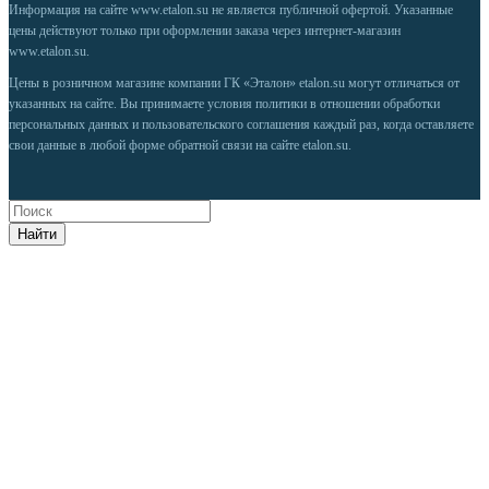
Информация на сайте
www.etalon.su
не является публичной офертой. Указанные
цены действуют только при оформлении заказа через интернет-магазин
www.etalon.su
.
Цены в розничном магазине компании ГК «Эталон» etalon.su могут отличаться от
указанных на сайте. Вы принимаете условия
политики в отношении обработки
персональных данных
и
пользовательского соглашения
каждый раз, когда оставляете
свои данные в любой форме обратной связи на сайте etalon.su.
Найти