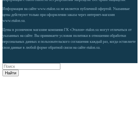
Информация на сайте
www.etalon.su
не является публичной офертой. Указанные
цены действуют только при оформлении заказа через интернет-магазин
www.etalon.su
.
Цены в розничном магазине компании ГК «Эталон» etalon.su могут отличаться от
указанных на сайте. Вы принимаете условия
политики в отношении обработки
персональных данных
и
пользовательского соглашения
каждый раз, когда оставляете
свои данные в любой форме обратной связи на сайте etalon.su.
Найти