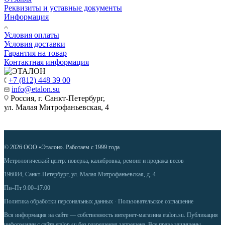
Реквизиты и уставные документы
Информация
Условия оплаты
Условия доставки
Гарантия на товар
Контактная информация
+7 (812) 448 39 00
info@etalon.su
Россия, г. Санкт-Петербург,
ул. Малая Митрофаньевская, 4
© 2026 ООО «Эталон». Работаем с 1999 года
Метрологический центр: поверка, калибровка, ремонт и продажа весов
196084, Санкт-Петербург, ул. Малая Митрофаньевская, д. 4
Пн–Пт 9:00–17:00
Политика обработки персональных данных
·
Пользовательское соглашение
Вся информация на сайте — собственность интернет-магазина etalon.su. Публикация
информации с сайта etalon.su без разрешения запрещена. Все права защищены.