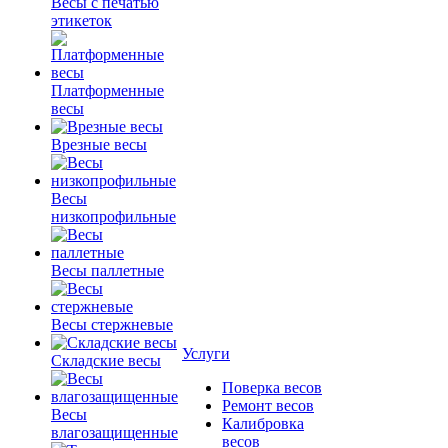
Весы с печатью
этикеток
Платформенные
весы
Врезные весы
Весы
низкопрофильные
Весы паллетные
Весы стержневые
Услуги
Складские весы
Поверка весов
Ремонт весов
Весы
Калибровка
влагозащищенные
весов