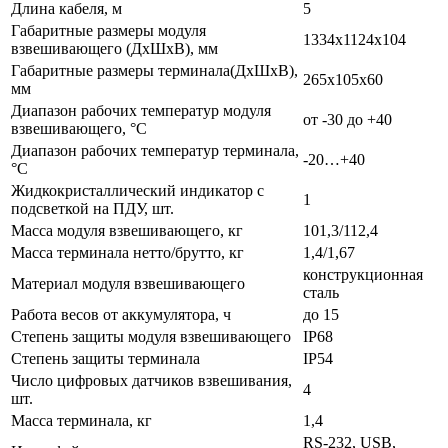
Длина кабеля, м
5
Габаритные размеры модуля
1334х1124х104
взвешивающего (ДхШхВ), мм
Габаритные размеры терминала(ДхШхВ),
265x105x60
мм
Диапазон рабочих температур модуля
от -30 до +40
взвешивающего, °С
Диапазон рабочих температур терминала,
-20…+40
°С
Жидкокристаллический индикатор с
1
подсветкой на ПДУ, шт.
Масса модуля взвешивающего, кг
101,3/112,4
Масса терминала нетто/брутто, кг
1,4/1,67
конструкционная
Материал модуля взвешивающего
сталь
Работа весов от аккумулятора, ч
до 15
Степень защиты модуля взвешивающего
IP68
Степень защиты терминала
IP54
Число цифровых датчиков взвешивания,
4
шт.
Масса терминала, кг
1,4
RS-232, USB,