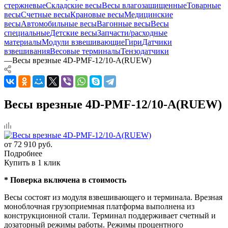
стержневые
Складские весы
Весы влагозащищенные
Товарные
весы
Счетные весы
Крановые весы
Медицинские
весы
Автомобильные весы
Вагонные весы
Весы
специальные
Детские весы
Запчасти/расходные
материалы
Модули взвешивающие
Гири
Датчики
взвешивания
Весовые терминалы
Тензодатчики
—
Весы врезные 4D-PMF-12/10-A(RUEW)
Весы врезные 4D-PMF-12/10-A(RUEW)
от
72 910 руб.
Подробнее
Купить в 1 клик
* Поверка включена в стоимость
Весы состоят из модуля взвешивающего и терминала. Врезная
моноблочная грузоприемная платформа выполнена из
конструкционной стали. Терминал поддерживает счетный и
дозаторный режимы работы. Режимы процентного