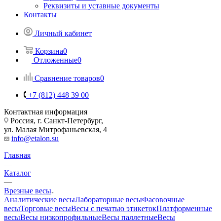
Реквизиты и уставные документы
Контакты
Личный кабинет
Корзина
0
Отложенные
0
Сравнение товаров
0
+7 (812) 448 39 00
Контактная информация
Россия, г. Санкт-Петербург,
ул. Малая Митрофаньевская, 4
info@etalon.su
Главная
—
Каталог
—
Врезные весы
Аналитические весы
Лабораторные весы
Фасовочные
весы
Торговые весы
Весы с печатью этикеток
Платформенные
весы
Весы низкопрофильные
Весы паллетные
Весы