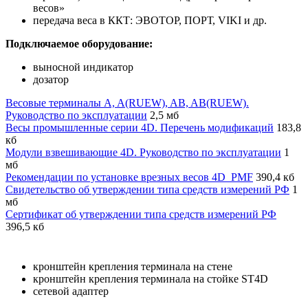
весов»
передача веса в ККТ: ЭВОТОР, ПОРТ, VIKI и др.
Подключаемое оборудование:
выносной индикатор
дозатор
Весовые терминалы A, A(RUЕW), AB, AB(RUЕW).
Руководство по эксплуатации
2,5 мб
Весы промышленные серии 4D. Перечень модификаций
183,8
кб
Модули взвешивающие 4D. Руководство по эксплуатации
1
мб
Рекомендации по установке врезных весов 4D_PMF
390,4 кб
Свидетельство об утверждении типа средств измерений РФ
1
мб
Сертификат об утверждении типа средств измерений РФ
396,5 кб
кронштейн крепления терминала на стене
кронштейн крепления терминала на стойке ST4D
сетевой адаптер