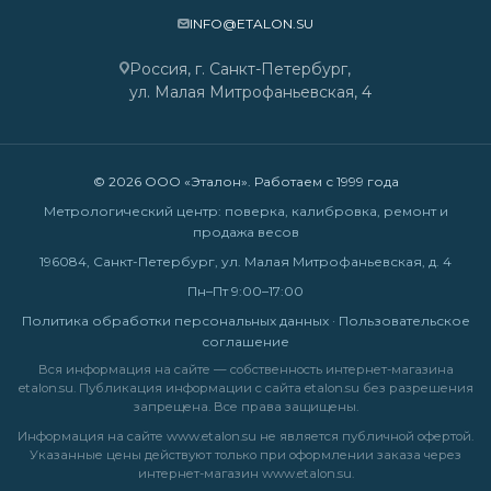
INFO@ETALON.SU
Россия, г. Санкт-Петербург,
ул. Малая Митрофаньевская, 4
© 2026 ООО «Эталон». Работаем с 1999 года
Метрологический центр: поверка, калибровка, ремонт и
продажа весов
196084, Санкт-Петербург, ул. Малая Митрофаньевская, д. 4
Пн–Пт 9:00–17:00
Политика обработки персональных данных
·
Пользовательское
соглашение
Вся информация на сайте — собственность интернет-магазина
etalon.su. Публикация информации с сайта etalon.su без разрешения
запрещена. Все права защищены.
Информация на сайте
www.etalon.su
не является публичной офертой.
Указанные цены действуют только при оформлении заказа через
интернет-магазин
www.etalon.su
.