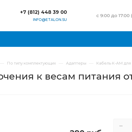
+7 (812) 448 39 00
c 9:00 до 17:00
INFO@ETALON.SU
—
—
—
По типу комплектующих
Адаптеры
Кабель К-АМ для
ючения к весам питания о