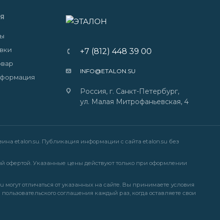
Я
ты
авки
+7 (812) 448 39 00
овар
INFO@ETALON.SU
нформация
Россия, г. Санкт-Петербург,
ул. Малая Митрофаньевская, 4
на etalon.su. Публикация информации с сайта etalon.su без
й офертой. Указанные цены действуют только при оформлении
u могут отличаться от указанных на сайте. Вы принимаете условия
и
пользовательского соглашения
каждый раз, когда оставляете свои