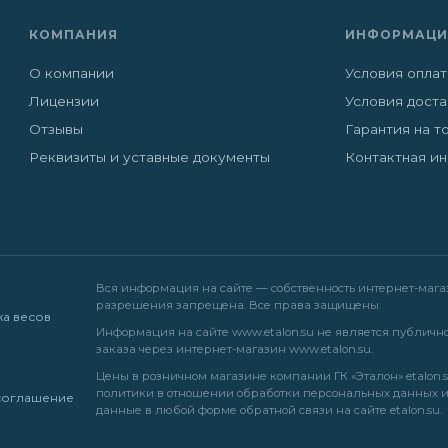
КОМПАНИЯ
ИНФОРМАЦИ
О компании
Условия опла
Лицензии
Условия дост
Отзывы
Гарантия на т
Реквизиты и уставные документы
Контактная и
Вся информация на сайте — собственность интернет-магази
разрешения запрещена. Все права защищены.
жа весов
Информация на сайте
www.etalon.su
не является публично
заказа через интернет-магазин
www.etalon.su
.
Цены в розничном магазине компании ГК «Эталон» etalon.s
политики в отношении обработки персональных данных
соглашение
данные в любой форме обратной связи на сайте etalon.su.