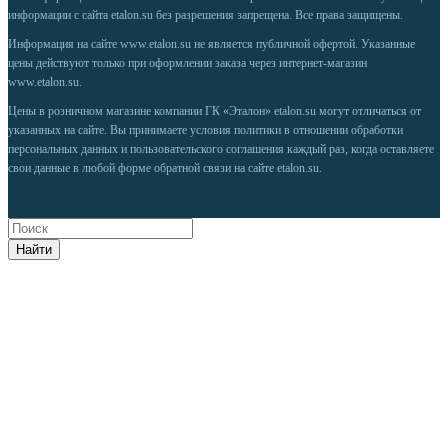
информации с сайта etalon.su без разрешения запрещена. Все права защищены.
Информация на сайте
www.etalon.su
не является публичной офертой. Указанные
цены действуют только при оформлении заказа через интернет-магазин
www.etalon.su
.
Цены в розничном магазине компании ГК «Эталон» etalon.su могут отличаться от
указанных на сайте. Вы принимаете условия
политики в отношении обработки
персональных данных
и
пользовательского соглашения
каждый раз, когда оставляете
свои данные в любой форме обратной связи на сайте etalon.su.
Найти