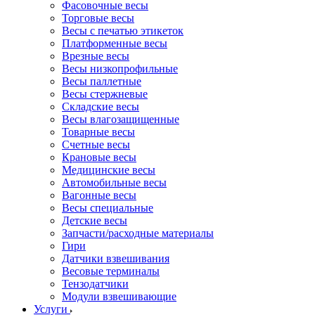
Фасовочные весы
Торговые весы
Весы с печатью этикеток
Платформенные весы
Врезные весы
Весы низкопрофильные
Весы паллетные
Весы стержневые
Складские весы
Весы влагозащищенные
Товарные весы
Счетные весы
Крановые весы
Медицинские весы
Автомобильные весы
Вагонные весы
Весы специальные
Детские весы
Запчасти/расходные материалы
Гири
Датчики взвешивания
Весовые терминалы
Тензодатчики
Модули взвешивающие
Услуги