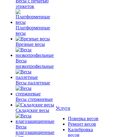
Весы с печатью
этикеток
Платформенные
весы
Врезные весы
Весы
низкопрофильные
Весы паллетные
Весы стержневые
Услуги
Складские весы
Поверка весов
Ремонт весов
Весы
Калибровка
влагозащищенные
весов