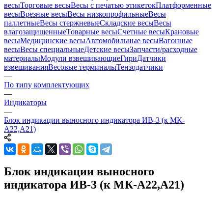
весы
Торговые весы
Весы с печатью этикеток
Платформенные
весы
Врезные весы
Весы низкопрофильные
Весы
паллетные
Весы стержневые
Складские весы
Весы
влагозащищенные
Товарные весы
Счетные весы
Крановые
весы
Медицинские весы
Автомобильные весы
Вагонные
весы
Весы специальные
Детские весы
Запчасти/расходные
материалы
Модули взвешивающие
Гири
Датчики
взвешивания
Весовые терминалы
Тензодатчики
—
По типу комплектующих
—
Индикаторы
—
Блок индикации выносного индикатора ИВ-3 (к МК-
А22,А21)
Блок индикации выносного
индикатора ИВ-3 (к МК-А22,А21)