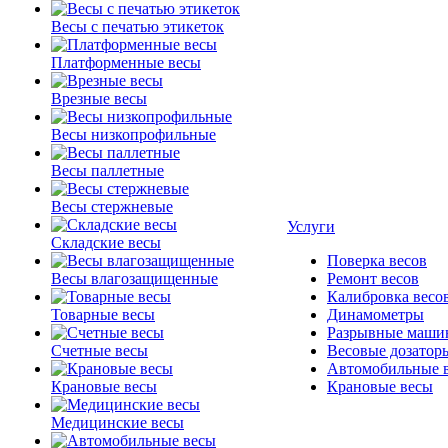
Весы с печатью этикеток
Платформенные весы
Врезные весы
Весы низкопрофильные
Весы паллетные
Весы стержневые
Услуги
Складские весы
Поверка весов
Весы влагозащищенные
Ремонт весов
Калибровка весо
Товарные весы
Динамометры
Разрывные маши
Счетные весы
Весовые дозатор
Автомобильные 
Крановые весы
Крановые весы
Медицинские весы