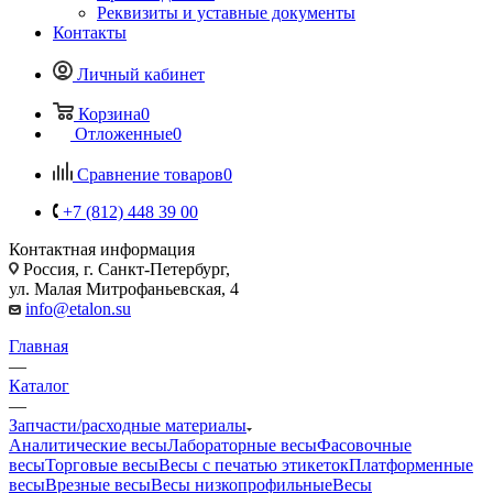
Реквизиты и уставные документы
Контакты
Личный кабинет
Корзина
0
Отложенные
0
Сравнение товаров
0
+7 (812) 448 39 00
Контактная информация
Россия, г. Санкт-Петербург,
ул. Малая Митрофаньевская, 4
info@etalon.su
Главная
—
Каталог
—
Запчасти/расходные материалы
Аналитические весы
Лабораторные весы
Фасовочные
весы
Торговые весы
Весы с печатью этикеток
Платформенные
весы
Врезные весы
Весы низкопрофильные
Весы