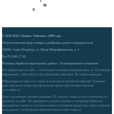
+7 (812) 448 39 00
info@etalon.su
Россия, г. Санкт-Петербург,
ул. Малая Митрофаньевская, 4
© 2026 ООО «Эталон». Работаем с 1999 года
Метрологический центр: поверка, калибровка, ремонт и продажа весов
196084, Санкт-Петербург, ул. Малая Митрофаньевская, д. 4
Пн–Пт 9:00–17:00
Политика обработки персональных данных
·
Пользовательское соглашение
Вся информация на сайте — собственность интернет-магазина etalon.su. Публикация
информации с сайта etalon.su без разрешения запрещена. Все права защищены.
Информация на сайте
www.etalon.su
не является публичной офертой. Указанные
цены действуют только при оформлении заказа через интернет-магазин
www.etalon.su
.
Цены в розничном магазине компании ГК «Эталон» etalon.su могут отличаться от
указанных на сайте. Вы принимаете условия
политики в отношении обработки
персональных данных
и
пользовательского соглашения
каждый раз, когда оставляете
свои данные в любой форме обратной связи на сайте etalon.su.