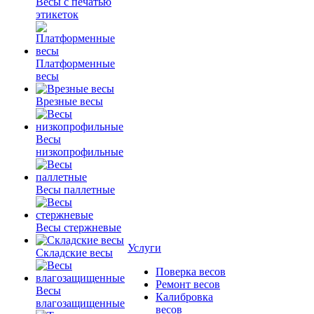
Весы с печатью
этикеток
Платформенные
весы
Врезные весы
Весы
низкопрофильные
Весы паллетные
Весы стержневые
Услуги
Складские весы
Поверка весов
Ремонт весов
Весы
Калибровка
влагозащищенные
весов