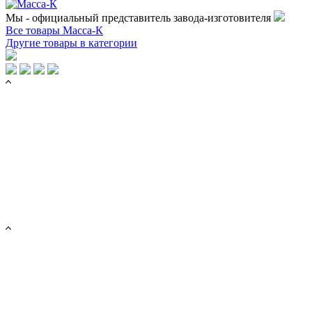
Мы - официальный представитель завода-изготовителя
Все товары Масса-К
Другие товары в категории
КАТАЛОГ ТОВАРОВ
Торговые весы
Весы с печатью этикеток
Тензодатчики
Весовые терминалы
Весь каталог
УСЛУГИ
Поверка весов
Ремонт весов
Калибровка весов