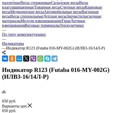
паллетные
Весы стержневые
Складские весы
Весы
влагозащищенные
Товарные весы
Счетные весы
Крановые
весы
Медицинские весы
Автомобильные весы
Вагонные
весы
Весы специальные
Детские весы
Запчасти/расходные
материалы
Модули взвешивающие
Гири
Датчики
взвешивания
Весовые терминалы
Тензодатчики
—
По типу комплектующих
—
Индикаторы
—
Индикатор R123 (Futaba 016-MY-002G) (ИЛВ3-16/14Л-Р)
Индикатор R123 (Futaba 016-MY-002G)
(ИЛВ3-16/14Л-Р)
650
руб.
Варианты цен
650
руб.