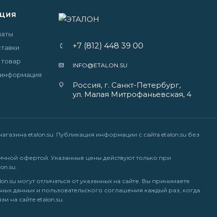
ЦИЯ
латы
+7 (812) 448 39 00
ставки
 товар
INFO@ETALON.SU
 информация
Россия, г. Санкт-Петербург,
ул. Малая Митрофаньевская, 4
газина etalon.su. Публикация информации с сайта etalon.su без
ичной офертой. Указанные цены действуют только при
on.su
.
n.su могут отличаться от указанных на сайте. Вы принимаете
ных данных
и
пользовательского соглашения
каждый раз, когда
 на сайте etalon.su.