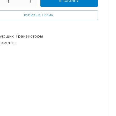
В КОРЗИНУ
КУПИТЬ В 1 КЛИК
тующих: Транзисторы
лементы