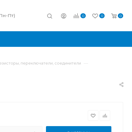
(Пн-Пт)
0
0
0
—
резисторы, переключатели, соединители