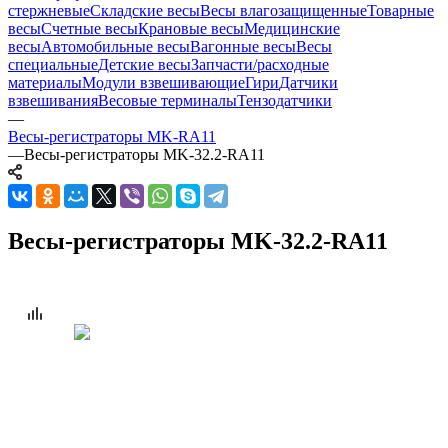
стержневые
Складские весы
Весы влагозащищенные
Товарные
весы
Счетные весы
Крановые весы
Медицинские
весы
Автомобильные весы
Вагонные весы
Весы
специальные
Детские весы
Запчасти/расходные
материалы
Модули взвешивающие
Гири
Датчики
взвешивания
Весовые терминалы
Тензодатчики
—
Весы-регистраторы MK-RA11
—
Весы-регистраторы MK-32.2-RA11
Весы-регистраторы MK-32.2-RA11