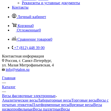
Реквизиты и уставные документы
Контакты
Личный кабинет
Корзина
0
Отложенные
0
Сравнение товаров
0
+7 (812) 448 39 00
Контактная информация
Россия, г. Санкт-Петербург,
ул. Малая Митрофаньевская, 4
info@etalon.su
Главная
—
Каталог
—
Весы фасовочные электронные
Аналитические весы
Лабораторные весы
Торговые весы
Весы с
печатью этикеток
Платформенные весы
Врезные весы
Весы
низкопрофильные
Весы паллетные
Весы