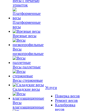
Весы с печатью
этикеток
Платформенные
весы
Врезные весы
Весы
низкопрофильные
Весы паллетные
Весы стержневые
Услуги
Складские весы
Поверка весов
Ремонт весов
Весы
Калибровка
влагозащищенные
весов