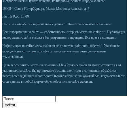
Метрологический центр: поверка, калибровка, ремонт и продажа весов
196084, Санкт-Петербург, ул. Малая Митрофаньевская, д. 4
Пн–Пт 9:00–17:00
Политика обработки персональных данных
·
Пользовательское соглашение
Вся информация на сайте — собственность интернет-магазина etalon.su. Публикация
информации с сайта etalon.su без разрешения запрещена. Все права защищены.
Информация на сайте
www.etalon.su
не является публичной офертой. Указанные
цены действуют только при оформлении заказа через интернет-магазин
www.etalon.su
.
Цены в розничном магазине компании ГК «Эталон» etalon.su могут отличаться от
указанных на сайте. Вы принимаете условия
политики в отношении обработки
персональных данных
и
пользовательского соглашения
каждый раз, когда оставляете
свои данные в любой форме обратной связи на сайте etalon.su.
Найти