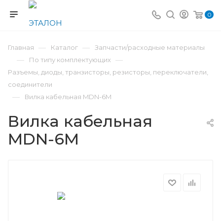
0
—
—
Главная
Каталог
Запчасти/расходные материалы
—
—
По типу комплектующих
Разъемы, диоды, транзисторы, резисторы, переключатели,
соединители
—
Вилка кабельная MDN-6М
Вилка кабельная
MDN-6М