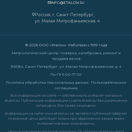
INFO@ETALON.SU
Россия, г. Санкт-Петербург,
ул. Малая Митрофаньевская, 4
© 2026 ООО «Эталон». Работаем с 1999 года
Метрологический центр: поверка, калибровка, ремонт и
продажа весов
196084, Санкт-Петербург, ул. Малая Митрофаньевская, д. 4
Пн–Пт 9:00–17:00
Политика обработки персональных данных
·
Пользовательское
соглашение
Вся информация на сайте — собственность интернет-магазина
etalon.su. Публикация информации с сайта etalon.su без разрешения
запрещена. Все права защищены.
Информация на сайте
www.etalon.su
не является публичной офертой.
Указанные цены действуют только при оформлении заказа через
интернет-магазин
www.etalon.su
.
Цены в розничном магазине компании ГК «Эталон» etalon.su могут