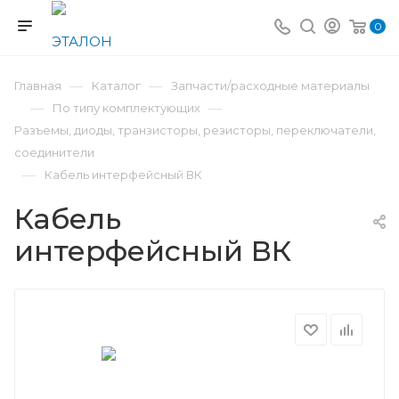
0
—
—
Главная
Каталог
Запчасти/расходные материалы
—
—
По типу комплектующих
Разъемы, диоды, транзисторы, резисторы, переключатели,
соединители
—
Кабель интерфейсный ВК
Кабель
интерфейсный ВК