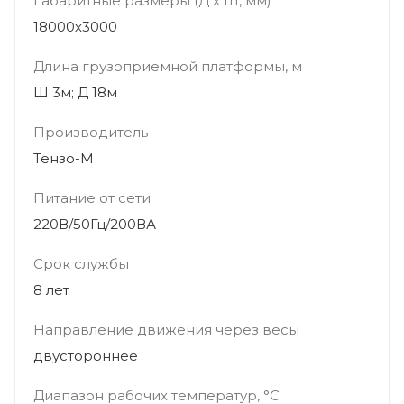
Габаритные размеры (Д х Ш, мм)
18000х3000
Длина грузоприемной платформы, м
Ш 3м; Д 18м
Производитель
Тензо-М
Питание от сети
220В/50Гц/200ВА
Cрок службы
8 лет
Направление движения через весы
двустороннее
Диапазон рабочих температур, °С